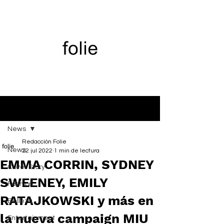
Entrada
News
Redacción Folie
News
22 jul 2022
1 min de lectura
EMMA CORRIN, SYDNEY
Cover Story
SWEENEY, EMILY
Fashion
RATAJKOWSKI y más en
Belleza
la nueva campaign MIU
Entertainment