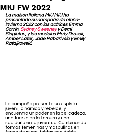
MIU FW 2022
Life
La maison italiana MIU MIU ha 
presentado su campaña de otoño-
invierno 2022 con las actrices Emma 
Corrin, 
Sydney Sweeney
 y Demi 
Singleton, y las modelos Maty Drazek, 
Amber Later, Jade Rabarivelo y Emily 
Ratajkowski. 
La campaña presenta un espíritu 
juvenil, dinámico y rebelde, y 
encuentra un poder en la delicadeza, 
una fuerza en la ternura y una 
sabiduría en la juventud. Combinando 
formas femeninas y masculinas en 