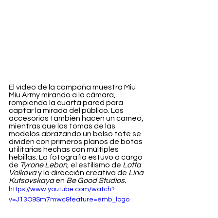
El vídeo de la campaña muestra Miu 
Miu Army mirando a la cámara, 
rompiendo la cuarta pared para 
captar la mirada del público. Los 
accesorios también hacen un cameo, 
mientras que las tomas de las 
modelos abrazando un bolso tote se 
dividen con primeros planos de botas 
utilitarias hechas con múltiples 
hebillas. La fotografía estuvo a cargo 
de 
Tyrone Lebon
, el estilismo de 
Lotta 
Volkova
 y la dirección creativa de 
Lina 
Kutsovskaya 
en
 Be Good Studios.
https://www.youtube.com/watch?
v=J13O9Sm7mwc&feature=emb_logo