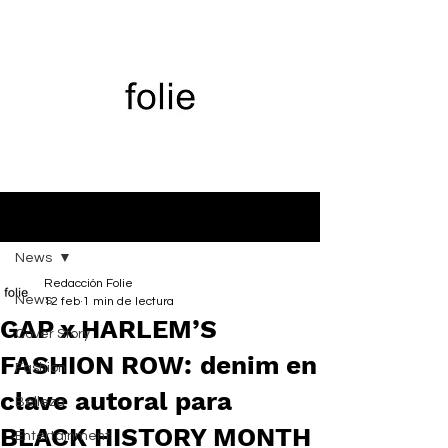
Entrada
News
Redacción Folie
News
12 feb
1 min de lectura
GAP x HARLEM’S
Cover Story
FASHION ROW: denim en
Fashion
clave autoral para
Belleza
BLACK HISTORY MONTH
Entertainment