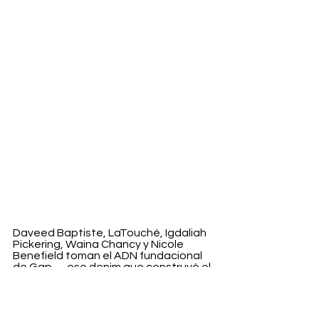
Daveed Baptiste, LaTouché, Igdaliah 
Pickering, Waina Chancy y Nicole 
Benefield toman el ADN fundacional 
de Gap —ese denim que construyó el 
imaginario casual estadounidense— 
y lo pasan por el filtro de sus historias, 
códigos y geografías emocionales. 
Cada uno firma cuatro piezas, 