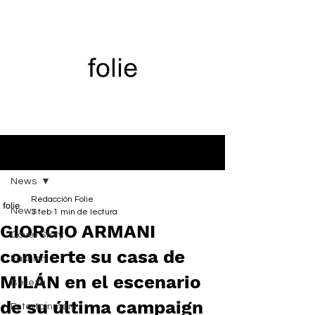
Entrada
News
Redacción Folie
News
3 feb
1 min de lectura
GIORGIO ARMANI
Cover Story
convierte su casa de
Fashion
MILÁN en el escenario
Belleza
de su última campaign
Entertainment