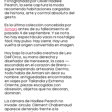
Fotografiada por Oliver Hadlee 
Pearch, la serie captura la moda 
recorriendo habitaciones cargadas 
de historia, arte y control absoluto del 
gesto.
Es la última colección concebida por 
Armani
 antes de su fallecimiento el 
pasado 4 de septiembre. Y se nota. 
No hay espectáculo vacío ni nostalgia 
fácil. Hay pulso. Hay cierre. Hay una 
vuelta al origen convertida en imagen.
Hoy bajo la custodia creativa de Leo 
Dell’Orco, su mano derecha y 
diseñador de menswear, la casa —
escondida en el corazón de Brera— 
sigue respirando artesanía. Dentro, 
todo habla de Armani sin decir su 
nombre: antigüedades encontradas 
en viajes por Tailandia y Extremo 
Oriente, piezas escogidas con 
obsesión, objetos que no decoran, 
dominan.
La cámara de Hadlee Pearch no 
invade: circula. Clément Chabernaud 
aparece detenido frente a la 