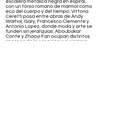
escalera metálica negra en espiral, 
con un torso romano de mármol como 
eco del cuerpo y del tiempo. Vittoria 
Ceretti posa entre obras de Andy 
Warhol, Gary, Francesco Clemente y 
Antonio Lopez, donde moda y arte se 
funden sin jerarquías. Aboubakar 
Conte y Zhaoyi Fan ocupan distintos 
rincones de la casa como si siempre 
hubieran estado ahí. Greta Hofer 
protagoniza las imágenes de 
eyewear, dentro y fuera, entre 
interiores cálidos y el jardín. Lámparas 
encendidas. Papeles pintados 
vibrando. Capas. Texturas. Tensión 
controlada.
No es un ejercicio de nostalgia. Es una 
afirmación final. La última campaña no 
grita, pero deja marca.
Fashion
Ver todo