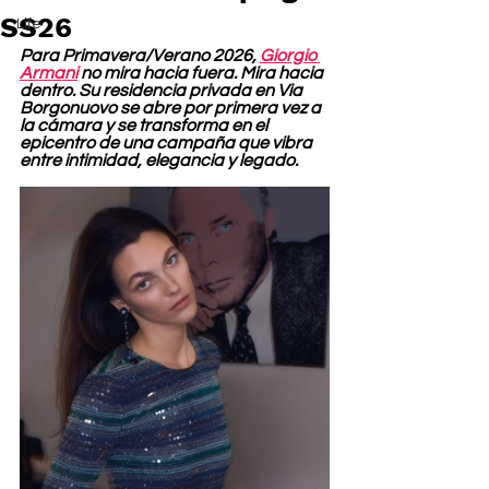
SS26
Life
Para Primavera/Verano 2026, 
Giorgio 
Armani
 no mira hacia fuera. Mira hacia 
dentro. Su residencia privada en Via 
Borgonuovo se abre por primera vez a 
la cámara y se transforma en el 
epicentro de una campaña que vibra 
entre intimidad, elegancia y legado.