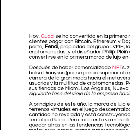
Hoy, 
Gucci
 se ha convertido en la primera
clientes pagar con Bitcoin, Ethereum y Do
parte, 
Fendi
, propiedad del grupo LVMH, la
criptomonedas, y el diseñador 
Phillip Plein
 
convertirse en la primera marca de lujo en
Después de haber comercializado 
NFT
s, 
bolso Dionysus (por un precio superior al r
carrera de la gran moda hacia el metavers
usuarios y la multitud de criptomonedas. Po
sus tiendas de Miami, Los Ángeles, Nueva 
siguiente fase del viaje de la empresa haci
A principios de este año, la marca de lujo
terrenos virtuales en el juego descentral
cantidad no revelada y está construyendo 
temática Gucci. Pero todo esto va más allá
quedar atrás en las tendencias tecnológic