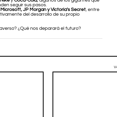
Nike
 y 
Coca-Cola
, algunos de los gigantes que 
den seguir sus pasos. 
Microsoft, JP Morgan y Victoria's Secret
, entre 
tivamente del desarrollo de su propio 
averso? ¿Qué nos deparará el futuro?
V