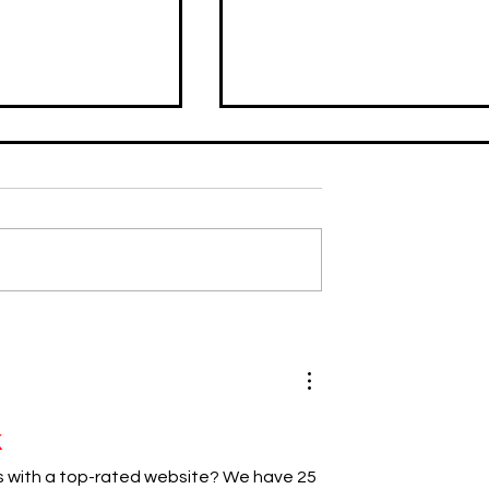
GG y MILEY
El binomio GUCCI + THE
agonizan la
NORTH FACE vuelve a
ove Parade de
sorprendernos
k
 with a top-rated website? We have 25 