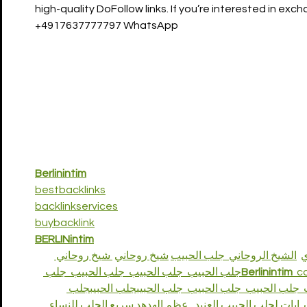
high-quality DoFollow links. If you’re interested in exc
+4917637777797 WhatsApp
Berlinintim
bestbacklinks
backlinkservices
buybacklink
BERLINintim
ي
الشيخ الروحاني
  جلب الحبيب
شيخ روحاني
 شيخ روحاني 
جلب 
  جلب الحبيب  
  جلب الحبيب
جلب الحبيب
Berlinintim
  c
  جلب الحبيب
  جلب الحبيب  
جلب الحبيب
جلب الحبيب
جلب 
 . 
عظم الهدهد سريع الجلب للنساء
 . 
ايات لجلب الحبيب العنيد
. 