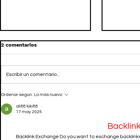
2 comentarios
Escribir un comentario...
GUCCI x ADIDAS: La
SNOOP DO
Ordenar según:
Lo más nuevo
colaboración que no
CYRUS prot
veíamos venir
campaña L
ali88 kiki88
GUCCI
17 may 2025
Backlin
Backlink Exchange Do you want to exchange backlinks