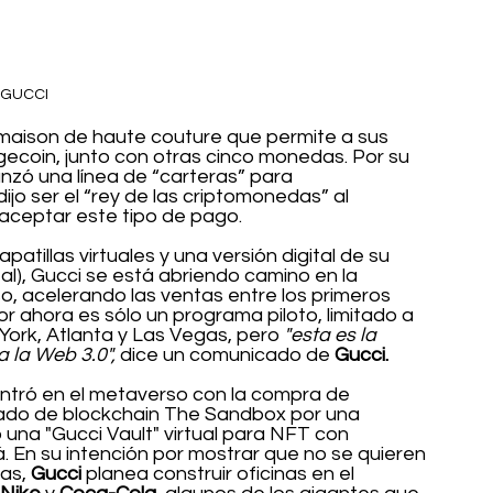
GUCCI
 maison de haute couture que permite a sus 
gecoin, junto con otras cinco monedas. Por su 
nzó una línea de “carteras” para 
dijo ser el “rey de las criptomonedas” al 
 aceptar este tipo de pago.
zapatillas virtuales y una versión digital de su 
eal), Gucci se está abriendo camino en la 
o, acelerando las ventas entre los primeros 
r ahora es sólo un programa piloto, limitado a 
York, Atlanta y Las Vegas, pero 
"esta es la 
a la Web 3.0",
 dice un comunicado de 
Gucci.
 entró en el metaverso con la compra de 
izado de blockchain The Sandbox por una 
una "Gucci Vault" virtual para NFT con 
. En su intención por mostrar que no se quieren 
as, 
Gucci
 planea construir oficinas en el 