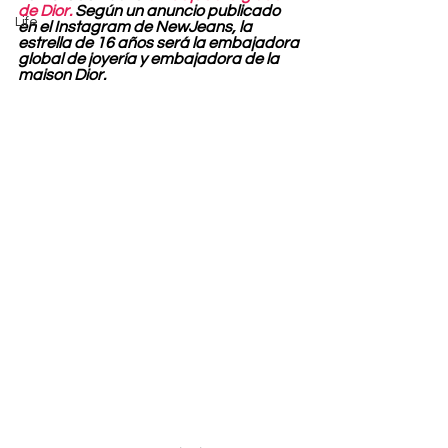
de Dior.
 Según un anuncio publicado 
Life
en el Instagram de NewJeans, la 
estrella de 16 años será la embajadora 
global de joyería y embajadora de la 
maison Dior.