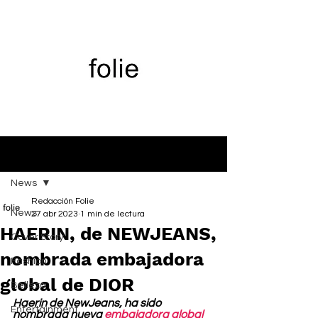
Entrada
News
Redacción Folie
News
27 abr 2023
1 min de lectura
HAERIN, de NEWJEANS,
Cover Story
nombrada embajadora
Fashion
global de DIOR
Belleza
Haerin de NewJeans, ha sido 
Entertainment
nombrada nueva 
embajadora global 