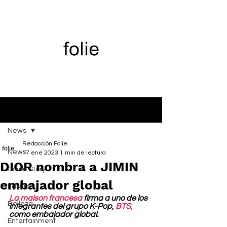
Entrada
News
Redacción Folie
News
17 ene 2023
1 min de lectura
DIOR nombra a JIMIN
Cover Story
embajador global
Fashion
La maison francesa
 firma a uno de los 
Belleza
integrantes del grupo K-Pop, 
BTS,
como embajador global.
Entertainment