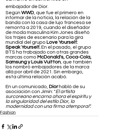
embajador de Dior.
Según 
WWD
, que fue el primero en 
informar de la noticia, la relación de la 
banda con la casa de lujo francesa se 
remonta a 2019, cuando el diseñador 
de moda masculina Kim Jones diseñó 
los trajes de escenario para la gira 
mundial del grupo 
Love Yourself: 
Speak Yourself. 
En el pasado, el grupo 
BTS ha trabajado con otras grandes 
marcas como 
McDonald's, Coca-Cola, 
Samsung y Louis Vuitton
, que también 
los nombró embajadores de la marca 
allá por abril de 2021. Sin embargo, 
esta última relación acabó.
En un comunicado, 
Dior 
habló de su 
asociación con Jimin: "
El artista 
surcoreano encarna ahora el espíritu y 
la singularidad del estilo Dior, la 
modernidad con una firma atemporal".
Fashion