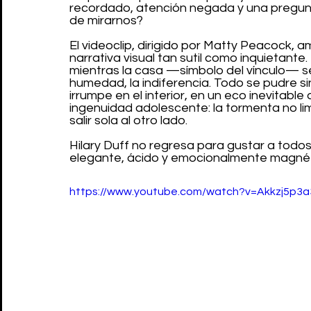
recordado, atención negada y una pregunta
de mirarnos?
El videoclip, dirigido por Matty Peacock, 
narrativa visual tan sutil como inquietante.
mientras la casa —símbolo del vínculo— se
humedad, la indiferencia. Todo se pudre sin
irrumpe en el interior, en un eco inevitabl
ingenuidad adolescente: la tormenta no li
salir sola al otro lado.
Hilary Duff no regresa para gustar a todos
elegante, ácido y emocionalmente magnét
https://www.youtube.com/watch?v=Akkzj5p3a