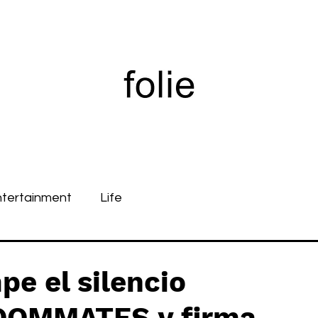
ntertainment
Life
e el silencio
OOMMATES y firma