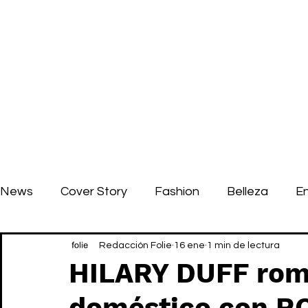
News
Cover Story
Fashion
Belleza
E
Redacción Folie
16 ene
1 min de lectura
HILARY DUFF romp
doméstico con R