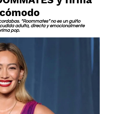
incómodo
recordabas. “Roommates” no es un guiño 
acudida adulta, directa y emocionalmente 
prima pop.