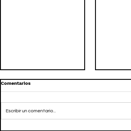
Comentarios
Escribir un comentario...
El marido de HILARY DUFF,
HILARY DU