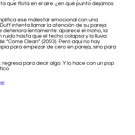
 que flota en el aire: ¿en qué punto dejamos 
amplifica ese malestar emocional con una 
 Duff intenta llamar la atención de su pareja 
 deteriora lentamente: aparece el moho, la 
 ruido hasta que el techo colapsa y la lluvia 
e de “Come Clean” (2003). Pero aquí no hay 
mpia para empezar de cero en pareja, sino para 
: regresa para decir algo. Y lo hace con un pop 
ico.
3E