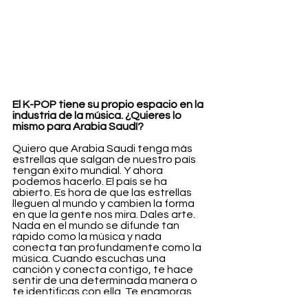
El K-POP tiene su propio espacio en la 
industria de la música. ¿Quieres lo 
mismo para Arabia Saudí?
Quiero que Arabia Saudi tenga más 
estrellas que salgan de nuestro país 
tengan éxito mundial. Y ahora 
podemos hacerlo. El país se ha 
abierto. Es hora de que las estrellas 
lleguen al mundo y cambien la forma 
en que la gente nos mira. Dales arte. 
Nada en el mundo se difunde tan 
rápido como la música y nada 
conecta tan profundamente como la 
música. Cuando escuchas una 
canción y conecta contigo, te hace 
sentir de una determinada manera o 
te identificas con ella. Te enamoras 
del artista. Sé que Arabia Saudí ha 