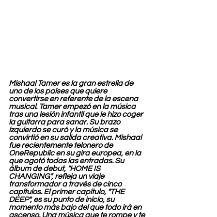
Mishaal Tamer es la gran estrella de 
uno de los países que quiere 
convertirse en referente de la escena 
musical. Tamer empezó en la música 
tras una lesión infantil que le hizo coger 
la guitarra para sanar. Su brazo 
izquierdo se curó y la música se 
convirtió en su salida creativa. Mishaal 
fue recientemente telonero de 
OneRepublic en su gira europea, en la 
que agotó todas las entradas. Su 
álbum de debut, "HOME IS 
CHANGING", refleja un viaje 
transformador a través de cinco 
capítulos. El primer capítulo, "THE 
DEEP", es su punto de inicio, su 
momento más bajo del que todo irá en 
ascenso. Una música que te rompe y te 