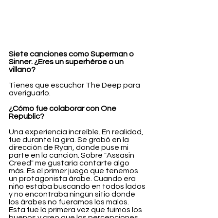
Siete canciones como Superman o 
Sinner. ¿Eres un superhéroe o un 
villano?
Tienes que escuchar The Deep para 
averiguarlo.
¿Cómo fue colaborar con One 
Republic?
Una experiencia increíble. En realidad, 
fue durante la gira. Se grabó en la 
dirección de Ryan, donde puse mi 
parte en la canción. Sobre "Assasin 
Creed" me gustaría contarte algo 
más. Es el primer juego que tenemos 
un protagonista árabe. Cuando era 
niño estaba buscando en todos lados 
y no encontraba ningún sitio donde 
los árabes no fueramos los malos. 
Esta fue la primera vez que fuimos los 
buenos y creo que las percepciones 