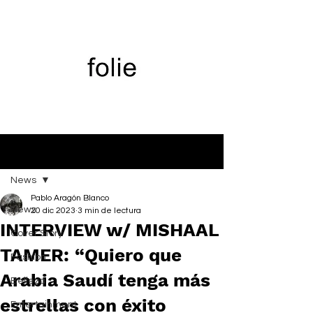
Entrada
News
Pablo Aragón Blanco
News
20 dic 2023
3 min de lectura
INTERVIEW w/ MISHAAL
Cover Story
TAMER: “Quiero que
Fashion
Arabia Saudí tenga más
Belleza
estrellas con éxito
Entertainment