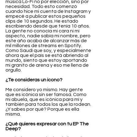
música Lo-Fi no por elección, sino por 
necesidad. Todo esto comenzó 
cuando hice mi cuenta de Instagram y 
empecé a publicar estos pequeños 
clips de 10 segundos. He estado 
escribiendo desde que tenía 10 años. 
La gente no conocía mi cara ni mi 
aspecto, nadie sabía mi nombre, pero 
este año acaba de alcanzar más de 
mil millones de streams en Spotify. 
Como Saudí que soy, y especialmente 
ahora que el país se está abriendo al 
mundo, siento que estoy aportando 
mi granito de arena y eso me llena de 
orgullo.
¿Te consideras un icono?
Me considero yo mismo. Hay gente 
que es icónica sin ser famosa. Como 
mi abuela, que es icónica para mí y 
también para todos los que la rodean. 
¿Y sabes por qué? Porque es ella 
misma.
¿Qué quieres expresar con tu EP The 
Deep?