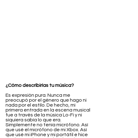
¿Cómo describirías tu música?
Es expresión pura. Nunca me 
preocupó por el género que hago ni 
nada por el estilo. De hecho, mi 
primera entrada en la escena musical 
fue a través de la música Lo-Fi y ni 
siquiera sabía lo que era. 
Simplemente no tenía micrófono. Así 
que usé el micrófono de mi Xbox. Así 
que usé mi iPhone y mi portátil e hice 