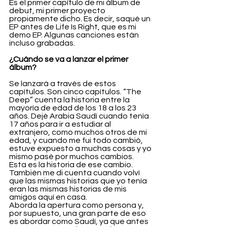
Es el primer capítulo de mi álbum de 
debut, mi primer proyecto 
propiamente dicho. Es decir, saqué un 
EP antes de Life Is Right, que es mi 
demo EP. Algunas canciones están 
incluso grabadas.
¿Cuándo se va a lanzar el primer 
álbum?
Se lanzará a través de estos 
capítulos. Son cinco capítulos. “The 
Deep” cuenta la historia entre la 
mayoría de edad de los 18 a los 23 
años. Dejé Arabia Saudí cuando tenía 
17 años para ir a estudiar al 
extranjero, como muchos otros de mi 
edad, y cuando me fui todo cambió, 
estuve expuesto a muchas cosas y yo 
mismo pasé por muchos cambios. 
Esta es la historia de ese cambio. 
También me di cuenta cuando volví 
que las mismas historias que yo tenía 
eran las mismas historias de mis 
amigos aquí en casa. 
Aborda la apertura como persona y, 
por supuesto, una gran parte de eso 
es abordar como Saudí, ya que antes 