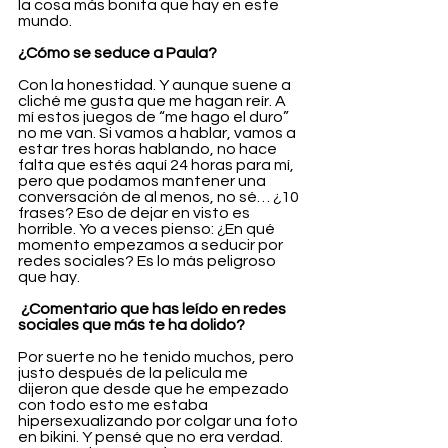
la cosa más bonita que hay en este 
mundo.
¿Cómo se seduce a Paula?
Con la honestidad. Y aunque suene a 
cliché me gusta que me hagan reír. A 
mí estos juegos de “me hago el duro” 
no me van. Si vamos a hablar, vamos a 
estar tres horas hablando, no hace 
falta que estés aquí 24 horas para mí, 
pero que podamos mantener una 
conversación de al menos, no sé… ¿10 
frases? Eso de dejar en visto es 
horrible. Yo a veces pienso: ¿En qué 
momento empezamos a seducir por 
redes sociales? Es lo más peligroso 
que hay.
 ¿Comentario que has leído en redes 
sociales que más te ha dolido?
Por suerte no he tenido muchos, pero 
justo después de la película me 
dijeron que desde que he empezado 
con todo esto me estaba 
hipersexualizando por colgar una foto 
en bikini. Y pensé que no era verdad. 