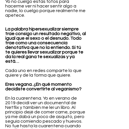
Yo no cuelgo estas fotos para 
hacerme ver ni hacer sentir algo a 
nadie, lo cuelgo porque realmente me 
apetece. 
La palabra hipersexualizar siempre 
trae consigo un resultado negativo, al 
igual que el sexo o el desnudo. Todo 
trae como una consecuencia 
denotativa que no la entiendo. Si tú 
te quieres llevar sexualizar porque te 
da la real gana te sexualizas y ya 
está…
Cada uno en redes comparte lo que 
quiere y de la forma que quiere.
Eres vegana. ¿En qué momento 
decidiste convertirte al veganismo?
En la cuarentena. Yo en verano de 
2019 decidí ver un documental de 
Netflix y también me leí un libro. Al 
principio dejé de comer carne, porque 
ya me daba un poco de asquito, pero 
seguía comiendo pescado y huevos. 
No fue hasta la cuarentena cuando 