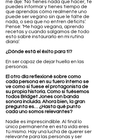
me dije: ‘No tienes nada que hacer, te 
puedes informar y tienes tiempo de 
que aprendas cómo realmente uno 
puede ser vegano sin que le falte de 
nada, o sea que no entren déficits’. 
Pensé: ‘Me hago vegana, aprendo 
recetas y cuando salgamos de todo 
esto sabré instaurarlo en mi rutina 
diaria’.
¿Dónde está el éxito para ti? 
En ser capaz de dejar huella en las 
personas.
El otro día reflexioné sobre como 
cada persona en su fuero interno se 
ve como si fuese el protagonista de 
su propia historia. Como si fuésemos 
todos Bridget Jones con banda 
sonora incluida. Ahora bien, la gran 
pregunta es… ¿Hasta qué punto 
cada uno somos relevantes? 
Nadie es imprescindible. Al final lo 
único permanente en esta vida eres 
tú mismo. Hay una lucha de querer ser 
relevante para las personas y ser 