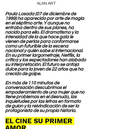
ALAN ART
Paula Losada (07 de diciembre de 
1999) ha aparecido por arte de magia 
en el séptimo arte. Y aunque no 
entraba dentro de sus planes, ha 
nacido para ello. El dramatismo y la 
intensidad de la que hace gala le 
vienen de perlas para conformarse 
como un futurible de la escena 
nacional y quién sabe si internacional. 
En su primer largometraje, Netflix, la 
crítica y los espectadores han alabado 
su interpretación. El futuro se antoja 
dulce para la joven de 22 años que ha 
crecido de golpe. 
En más de 110 minutos de 
conversación descubrimos el 
empoderamiento de una mujer que no 
tiene problemas en el desnudo, las 
inquietudes por las letras en formato 
de guion y la reivindicación de ser la 
protagonista de su propia historia.
EL CINE SU PRIMER 
AMOR