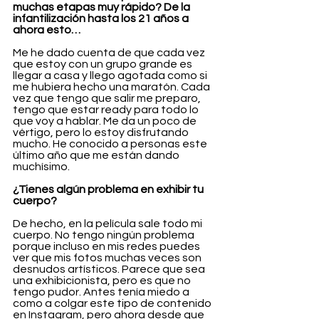
muchas etapas muy rápido? De la 
infantilización hasta los 21 años a 
ahora esto…
Me he dado cuenta de que cada vez 
que estoy con un grupo grande es 
llegar a casa y llego agotada como si 
me hubiera hecho una maratón. Cada 
vez que tengo que salir me preparo, 
tengo que estar ready para todo lo 
que voy a hablar. Me da un poco de 
vértigo, pero lo estoy disfrutando 
mucho. He conocido a personas este 
último año que me están dando 
muchísimo.
¿Tienes algún problema en exhibir tu 
cuerpo?
De hecho, en la película sale todo mi 
cuerpo. No tengo ningún problema 
porque incluso en mis redes puedes 
ver que mis fotos muchas veces son 
desnudos artísticos. Parece que sea 
una exhibicionista, pero es que no 
tengo pudor. Antes tenía miedo a 
como a colgar este tipo de contenido 
en Instagram, pero ahora desde que 