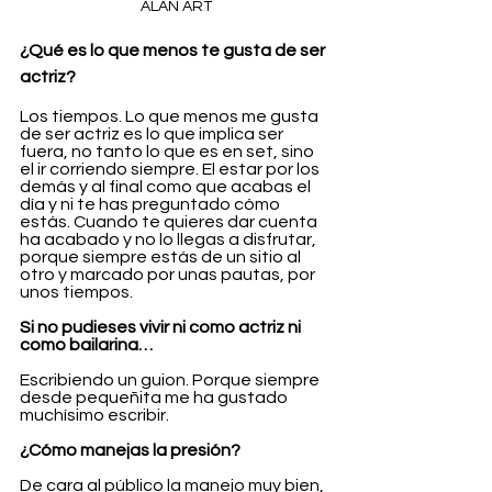
ALAN ART
¿Qué es lo que menos te gusta de ser 
actriz?
Los tiempos. Lo que menos me gusta 
de ser actriz es lo que implica ser 
fuera, no tanto lo que es en set, sino 
el ir corriendo siempre. El estar por los 
demás y al final como que acabas el 
día y ni te has preguntado cómo 
estás. Cuando te quieres dar cuenta 
ha acabado y no lo llegas a disfrutar, 
porque siempre estás de un sitio al 
otro y marcado por unas pautas, por 
unos tiempos. 
Si no pudieses vivir ni como actriz ni 
como bailarina…
Escribiendo un guion. Porque siempre 
desde pequeñita me ha gustado 
muchísimo escribir. 
¿Cómo manejas la presión?
De cara al público la manejo muy bien, 