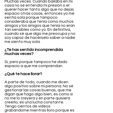
Muchas veces. Cuando bailaba en mi 
casa no se entendía mi presión o el 
querer hacer tanto algo que no dejas 
espacio otras cosas, entonces yo me 
sentía sola porque tampoco 
consideraba que tenía como muchos 
amigos y los amigos que tenía no eran 
tan sensibles como yo. En definitiva, 
cuando sé que algo me preocupa y no 
soy capaz de hacérselo saber a nadie 
me siento muy sola.
¿Te has sentido incomprendida 
muchas veces?
Sí, pero porque tampoco he dado 
espacio a que me comprendan. 
¿Qué te hace llorar?
A parte de todo, cuando me dicen 
algo positivo sobre mi persona. No sé 
gestionar las cosas buenas, que me 
digan que hago algo bien, es como si 
no me lo creyera y en parte quisiera 
creerlo, es una lucha constante. 
Tengo cientos de vídeos 
grabándome mientras lloro porque es 