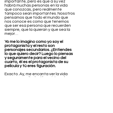
importante, pero es que a su vez 
habrá muchas personas en la vida 
que conozcas, pero realmente 
tampoco sean importantes. Nosotros 
pensamos que todo el mundo que 
nos conoce es como que tenemos 
que ser esa persona que recuerden 
siempre, que la quieran y que sea la 
mejor…
Yo me lo imagino como yo soy el 
protagonista y el resto son 
personajes secundarios. ¿Entiendes 
lo que quiero decir? Luego lo piensas 
y seguramente para el vecino del 
cuarto, él es el protagonista de su 
película y tú eres figuración.
Exacto. Ay, me encanta ver la vida 
como una película. Ahora iré por la 
calle con mi música y me creeré la 
protagonista todo el rato. Ya hacía lo 
típico del coche de apoyar el brazo en 
la ventana con la música como 
diciendo no estoy pensando nada, 
pero ojalá tuviera una historia ahora 
para ponerme súper intensa. 