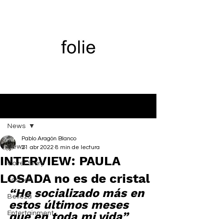
Entrada
News
Pablo Aragón Blanco
News
21 abr 2022
8 min de lectura
INTERVIEW: PAULA
Cover Story
LOSADA no es de cristal
Fashion
“He socializado más en 
Belleza
estos últimos meses 
Entertainment
que en toda mi vida” 