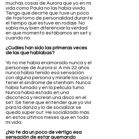
muchas cosas de Aurora que yo en mi 
vida como Paula no las había vivido. 
Tengo que decirte que tuve un poco 
de trastorno de personalidad durante 
el tiempo que estuve en rodaje. No 
sabía muy bien diferenciar la verdad 
en que momento estábamos en set y 
cuando no. 
¿Cuáles han sido las primeras veces 
de las que hablabas?
Yo no me había enamorado nunca y el 
personaje de Aurora sí. A mis 22 años 
nunca había tenido esa sensación 
con alguna persona y mirarle los ojos y 
tener el síndrome de stenham. Nunca 
había fumado y en la película fumo. 
Nunca había estado en una 
discoteca y recrean una disco en el 
set. Se tiene que entender que yo viví 
para la danza y lo de socializar se 
quedó súper out. He socializado más 
en estos últimos meses que en toda 
mi vida. 
¿No te da un poco de vértigo esa 
sensación de estar quemando 