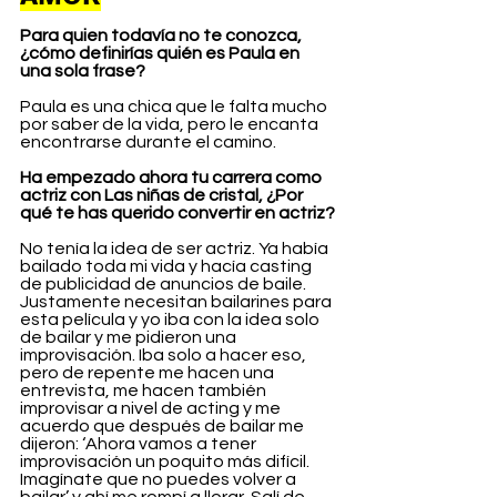
Para quien todavía no te conozca, 
¿cómo definirías quién es Paula en 
una sola frase?
Paula es una chica que le falta mucho 
por saber de la vida, pero le encanta 
encontrarse durante el camino.
Ha empezado ahora tu carrera como 
actriz con Las niñas de cristal, ¿Por 
qué te has querido convertir en actriz?
No tenía la idea de ser actriz. Ya había 
bailado toda mi vida y hacía casting 
de publicidad de anuncios de baile. 
Justamente necesitan bailarines para 
esta película y yo iba con la idea solo 
de bailar y me pidieron una 
improvisación. Iba solo a hacer eso, 
pero de repente me hacen una 
entrevista, me hacen también 
improvisar a nivel de acting y me 
acuerdo que después de bailar me 
dijeron: ‘Ahora vamos a tener 
improvisación un poquito más difícil. 
Imagínate que no puedes volver a 
bailar’ y ahí me rompí a llorar. Salí de 