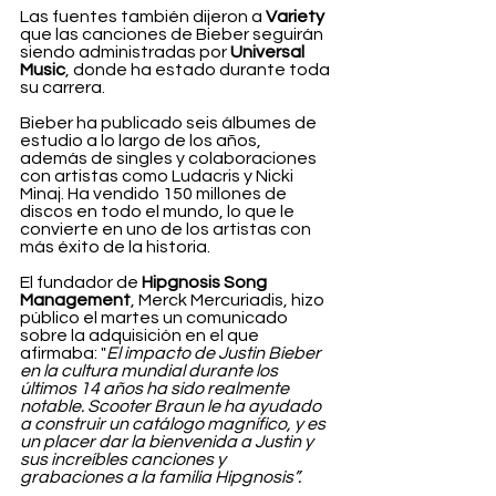
Las fuentes también dijeron a 
Variety
que las canciones de Bieber seguirán 
siendo administradas por 
Universal 
Music
, donde ha estado durante toda 
su carrera. 
Bieber ha publicado seis álbumes de 
estudio a lo largo de los años, 
además de singles y colaboraciones 
con artistas como Ludacris y Nicki 
Minaj. Ha vendido 150 millones de 
discos en todo el mundo, lo que le 
convierte en uno de los artistas con 
más éxito de la historia. 
El fundador de 
Hipgnosis Song 
Management
, Merck Mercuriadis, hizo 
público el martes un comunicado 
sobre la adquisición en el que 
afirmaba: "
El impacto de Justin Bieber 
en la cultura mundial durante los 
últimos 14 años ha sido realmente 
notable. Scooter Braun le ha ayudado 
a construir un catálogo magnífico, y es 
un placer dar la bienvenida a Justin y 
sus increíbles canciones y 
grabaciones a la familia Hipgnosis”.