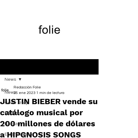
Entrada
News
Redacción Folie
News
25 ene 2023
1 min de lectura
JUSTIN BIEBER vende su
Cover Story
catálogo musical por
Fashion
200 millones de dólares
Belleza
a HIPGNOSIS SONGS
Entertainment