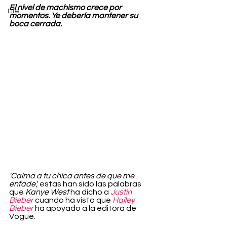
El nivel de machismo crece por 
Life
momentos. Ye debería mantener su 
boca cerrada.
'Calma a tu chica antes de que me 
enfade',
 estas han sido las palabras 
que
 Kanye West
 ha dicho a 
Justin 
Bieber
 cuando ha visto que 
Hailey 
Bieber
 ha apoyado a la editora de 
Vogue.