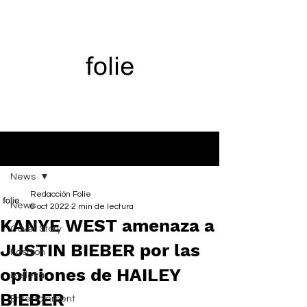
Entrada
News
Redacción Folie
News
6 oct 2022
2 min de lectura
KANYE WEST amenaza a
Cover Story
JUSTIN BIEBER por las
Fashion
opiniones de HAILEY
Belleza
BIEBER
Entertainment