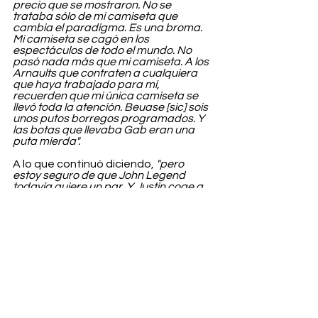
precio que se mostraron. No se 
trataba sólo de mi camiseta que 
cambia el paradigma. Es una broma. 
Mi camiseta se cagó en los 
espectáculos de todo el mundo. No 
pasó nada más que mi camiseta. A los 
Arnaults que contraten a cualquiera 
que haya trabajado para mí, 
recuerden que mi única camiseta se 
llevó toda la atención. Beuase [sic] sois 
unos putos borregos programados. Y 
las botas que llevaba Gab eran una 
puta mierda".
A lo que continuó diciendo, 
"pero 
estoy seguro de que John Legend 
todavía quiere un par. Y Justin coge a 
tu chica antes de que me enfade".
Entertainment
Ver todo
Entradas recientes