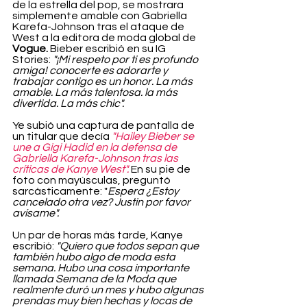
de la estrella del pop, se mostrara 
simplemente amable con Gabriella 
Karefa-Johnson tras el ataque de 
West a la editora de moda global de 
Vogue.
 Bieber escribió en su IG 
Stories: 
"¡Mi respeto por ti es profundo 
amiga! conocerte es adorarte y 
trabajar contigo es un honor. La más 
amable. La más talentosa. la más 
divertida. La más chic".
Ye subió una captura de pantalla de 
un titular que decía 
"Hailey Bieber se 
une a Gigi Hadid en la defensa de 
Gabriella Karefa-Johnson tras las 
críticas de Kanye West".
 En su pie de 
foto con mayúsculas, preguntó 
sarcásticamente: "
Espera ¿Estoy 
cancelado otra vez? Justin por favor 
avísame".
Un par de horas más tarde, Kanye 
escribió: 
"Quiero que todos sepan que 
también hubo algo de moda esta 
semana. Hubo una cosa importante 
llamada Semana de la Moda que 
realmente duró un mes y hubo algunas 
prendas muy bien hechas y locas de 