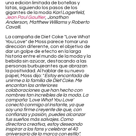
una edición limitada de botellas y 
latas, siguiendo los pasos de los 
gigantes de la moda 
Karl Lagerfeld, 
Jean Paul Gaultier
, Jonathan 
Anderson, Matthew Williams y Roberto 
Cavalli.
La campaña de Diet Coke "Love What 
You Love" de Moss parece tomar una 
dirección diferente, con el objetivo de 
dar un golpe de efecto en la larga 
historia entre el mundo de la moda y la 
bebida sin azúcar, destacando a las 
personas burbujeantes que abrazan 
la positividad. Al hablar de su nuevo 
papel, Moss dijo: "
Estoy encantada de 
unirme a la familia de Diet Coke. Me 
encantan las anteriores 
colaboraciones que han hecho con 
nombres tan increíbles de la moda. La 
campaña 'Love What You Love' 
conectó conmigo al instante, ya que 
soy una firme creyente de que, con 
confianza y pasión, puedes alcanzar 
tus sueños más salvajes. Como 
directora creativa, estoy deseando 
inspirar a los fans y celebrar el 40 
aniversario de la marca con estilo".