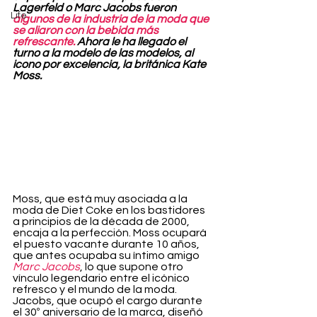
Lagerfeld o Marc Jacobs fueron 
Life
algunos de la industria de la moda que 
se aliaron con la bebida más 
refrescante.
 Ahora le ha llegado el 
turno a la modelo de las modelos, al 
icono por excelencia, la británica Kate 
Moss.
Moss, que está muy asociada a la 
moda de Diet Coke en los bastidores 
a principios de la década de 2000, 
encaja a la perfección. Moss ocupará 
el puesto vacante durante 10 años, 
que antes ocupaba su íntimo amigo 
Marc Jacobs
, lo que supone otro 
vínculo legendario entre el icónico 
refresco y el mundo de la moda. 
Jacobs, que ocupó el cargo durante 
el 30º aniversario de la marca, diseñó 