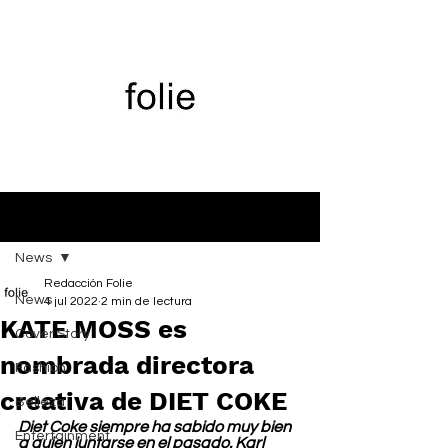
Entrada
News
Redacción Folie
News
4 jul 2022
2 min de lectura
KATE MOSS es
Cover Story
nombrada directora
Fashion
creativa de DIET COKE
Belleza
Diet Coke siempre ha sabido muy bien 
Entertainment
a quien juntarse en el pasado. Karl 