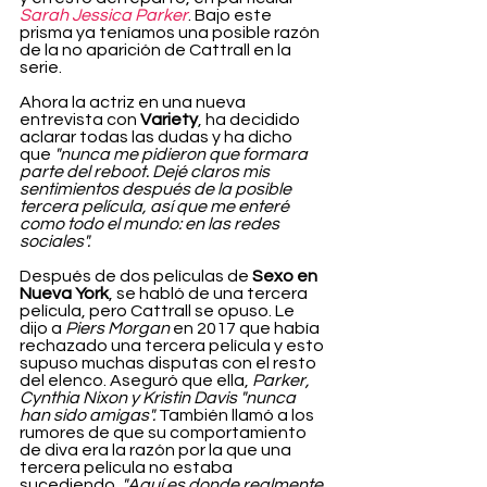
Sarah Jessica Parker
. Bajo este 
prisma ya teníamos una posible razón 
de la no aparición de Cattrall en la 
serie.
Ahora la actriz en una nueva 
entrevista con 
Variety
, ha decidido 
aclarar todas las dudas y ha dicho 
que 
"nunca me pidieron que formara 
parte del reboot. Dejé claros mis 
sentimientos después de la posible 
tercera película, así que me enteré 
como todo el mundo: en las redes 
sociales".
Después de dos películas de 
Sexo en 
Nueva York
, se habló de una tercera 
película, pero Cattrall se opuso. Le 
dijo a 
Piers Morgan
 en 2017 que había 
rechazado una tercera película y esto 
supuso muchas disputas con el resto 
del elenco. Aseguró que ella, 
Parker, 
Cynthia Nixon y Kristin Davis "nunca 
han sido amigas".
 También llamó a los 
rumores de que su comportamiento 
de diva era la razón por la que una 
tercera película no estaba 
sucediendo. 
"Aquí es donde realmente 