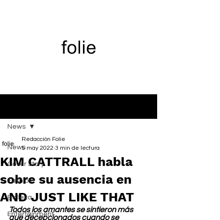
Entrada
News
Redacción Folie
News
5 may 2022
3 min de lectura
KIM CATTRALL habla
Cover Story
sobre su ausencia en
Fashion
AND JUST LIKE THAT
Belleza
Todos los amantes se sintieron más 
Entertainment
que decepcionados cuando se 