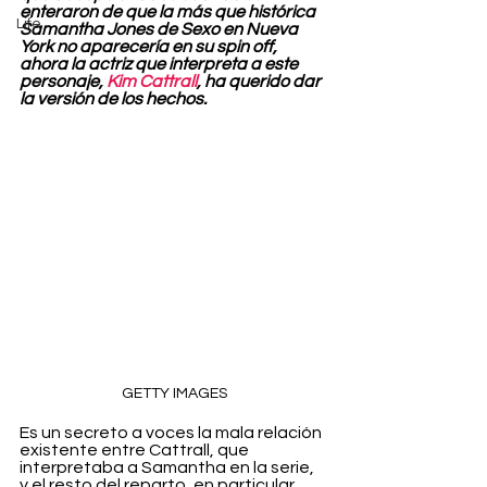
enteraron de que la más que histórica 
Life
Samantha Jones de Sexo en Nueva 
York no aparecería en su spin off, 
ahora la actriz que interpreta a este 
personaje, 
Kim Cattrall
, ha querido dar 
la versión de los hechos.
GETTY IMAGES
Es un secreto a voces la mala relación 
existente entre Cattrall, que 
interpretaba a Samantha en la serie, 
y el resto del reparto, en particular 