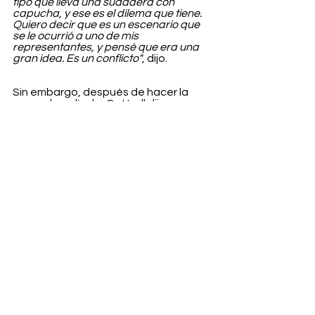
tipo que lleva una sudadera con 
capucha, y ese es el dilema que tiene. 
Quiero decir que es un escenario que 
se le ocurrió a uno de mis 
representantes, y pensé que era una 
gran idea. Es un conflicto"
, dijo.
Sin embargo, después de hacer la 
segunda película, Cattrall dijo que no 
tenía sentido para ella volver a 
interpretar el mismo personaje. 
"¿Te 
imaginas volver a un trabajo que 
hiciste hace 25 años?", preguntó. "Y el 
trabajo no se hizo más fácil; se 
complicó en el sentido de ¿cómo vas a 
progresar con estos personajes? Todo 
tiene que crecer o morir. Sentí que 
cuando la serie terminó, pensé que era 
inteligente. No nos estamos repitiendo. 
Y luego la película para terminar todos 
los cabos sueltos. Y luego hay otra 
película. ¿Y luego hay otra película?"
Sobre su posible regreso añadió: 
"Es 
poderoso decir que no". 
Millones de 
personas están llorando ahora mismo 
al saber que 
la historia de Samantha 