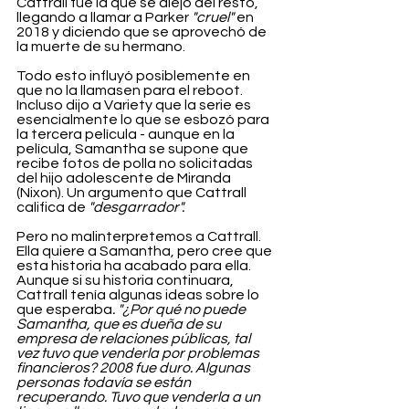
Cattrall fue la que se alejó del resto, 
llegando a llamar a Parker 
"cruel"
 en 
2018 y diciendo que se aprovechó de 
la muerte de su hermano.
Todo esto influyó posiblemente en 
que no la llamasen para el reboot. 
Incluso dijo a Variety que la serie es 
esencialmente lo que se esbozó para 
la tercera película - aunque en la 
película, Samantha se supone que 
recibe fotos de polla no solicitadas 
del hijo adolescente de Miranda 
(Nixon). Un argumento que Cattrall 
califica de 
"desgarrador".
Pero no malinterpretemos a Cattrall. 
Ella quiere a Samantha, pero cree que 
esta historia ha acabado para ella. 
Aunque si su historia continuara, 
Cattrall tenía algunas ideas sobre lo 
que esperaba
. "¿Por qué no puede 
Samantha, que es dueña de su 
empresa de relaciones públicas, tal 
vez tuvo que venderla por problemas 
financieros? 2008 fue duro. Algunas 
personas todavía se están 
recuperando. Tuvo que venderla a un 