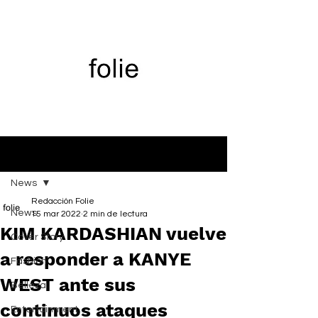
Entrada
News
Redacción Folie
News
15 mar 2022
2 min de lectura
KIM KARDASHIAN vuelve
Cover Story
a responder a KANYE
Fashion
WEST ante sus
Belleza
continuos ataques
Entertainment