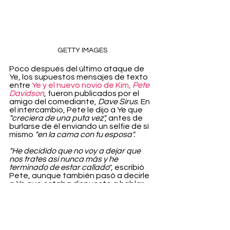
GETTY IMAGES
Poco después del último ataque de 
Ye, los supuestos mensajes de texto 
entre 
Ye y el nuevo novio de Kim, 
Pete 
Davidson
, fueron publicados por el 
amigo del comediante, 
Dave Sirus
. En 
el intercambio, Pete le dijo a Ye que 
"creciera de una puta vez", 
antes de 
burlarse de él enviando un selfie de sí 
mismo 
"en la cama con tu esposa".
"He decidido que no voy a dejar que 
nos trates así nunca más y he 
terminado de estar callado
", escribió 
Pete, aunque también pasó a decirle 
a Ye que estaba dispuesto a hablar 
en privado con él en el Hotel Beverly 
Hills 
"de hombre a hombre".
"Déjame ayudarte hombre. Yo también 
lucho con cosas de salud mental. No es 