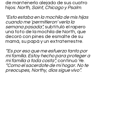
de mantenerlo alejado de sus cuatro 
hijos: 
North, Saint, Chicago y Psalm
.
"Esto estaba en la mochila de mis hijas 
cuando me 'permitieron' verla la 
semana pasada",
 subtituló el rapero 
una foto de la mochila de North, que 
decoró con pines de esmalte de su 
mamá, su papá y un extraterrestre.
“Es por eso que me esfuerzo tanto por 
mi familia. Estoy hecho para proteger a 
mi familia a toda costa”,
 continuó Ye.  
“Como el sacerdote de mi hogar. No te 
preocupes, Northy, dios sigue vivo”.