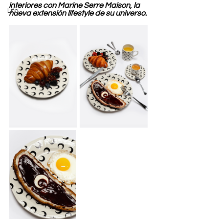
interiores con Marine Serre Maison, la 
Life
nueva extensión lifestyle de su universo.