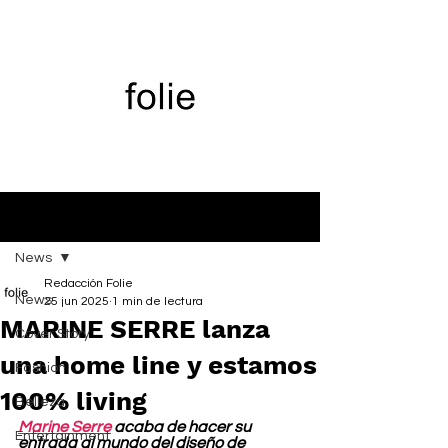
Entrada
News
Redacción Folie
News
25 jun 2025
1 min de lectura
MARINE SERRE lanza
Cover Story
una home line y estamos
Fashion
100% living
Belleza
Marine Serre
 acaba de hacer su 
Entertainment
entrada al mundo del diseño de 