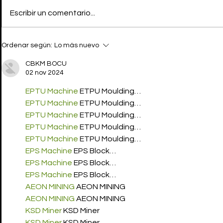
Escribir un comentario...
MARINE SERRE SS24:
MARINE SE
Ordenar según:
Lo más nuevo
Bailando hasta el
metaverso
amanecer
SKINVADE
CBKM BOCU
02 nov 2024
EPTU Machine
 ETPU Moulding…
EPTU Machine
 ETPU Moulding…
EPTU Machine
 ETPU Moulding…
EPTU Machine
 ETPU Moulding…
EPTU Machine
 ETPU Moulding…
EPS Machine
 EPS Block…
EPS Machine
 EPS Block…
EPS Machine
 EPS Block…
AEON MINING
 AEON MINING
AEON MINING
 AEON MINING
KSD Miner
 KSD Miner
KSD Miner
 KSD Miner