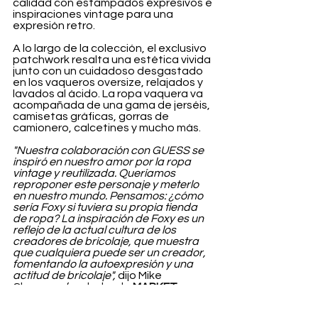
calidad con estampados expresivos e 
inspiraciones vintage para una 
expresión retro.
A lo largo de la colección, el exclusivo 
patchwork resalta una estética vivida 
junto con un cuidadoso desgastado 
en los vaqueros oversize, relajados y 
lavados al ácido. La ropa vaquera va 
acompañada de una gama de jerséis, 
camisetas gráficas, gorras de 
camionero, calcetines y mucho más.
"Nuestra colaboración con GUESS se 
inspiró en nuestro amor por la ropa 
vintage y reutilizada. Queríamos 
reproponer este personaje y meterlo 
en nuestro mundo. Pensamos: ¿cómo 
sería Foxy si tuviera su propia tienda 
de ropa? La inspiración de Foxy es un 
reflejo de la actual cultura de los 
creadores de bricolaje, que muestra 
que cualquiera puede ser un creador, 
fomentando la autoexpresión y una 
actitud de bricolaje", 
dijo Mike 
Cherman, fundador de 
MARKET.
MARKET x GUESS Originals FW23 