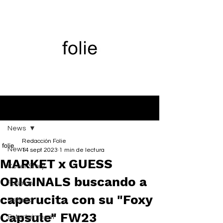
Entrada
News
Redacción Folie
News
14 sept 2023
1 min de lectura
MARKET x GUESS
Cover Story
ORIGINALS buscando a
Fashion
caperucita con su "Foxy
Belleza
Capsule" FW23
Entertainment