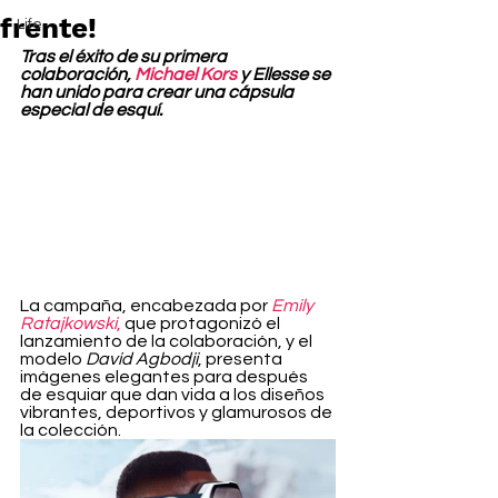
frente!
Life
Tras el éxito de su primera 
colaboración, 
Michael Kors
 y Ellesse se 
han unido para crear una cápsula 
especial de esquí. 
La campaña, encabezada por 
Emily 
Ratajkowski
,
 que protagonizó el 
lanzamiento de la colaboración, y el 
modelo 
David Agbodji
, presenta 
imágenes elegantes para después 
de esquiar que dan vida a los diseños 
vibrantes, deportivos y glamurosos de 
la colección. 