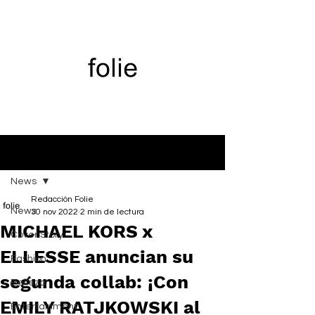
Entrada
News
Redacción Folie
News
30 nov 2022
2 min de lectura
MICHAEL KORS x
Cover Story
ELLESSE anuncian su
Fashion
segunda collab: ¡Con
Belleza
EMILY RATJKOWSKI al
Entertainment