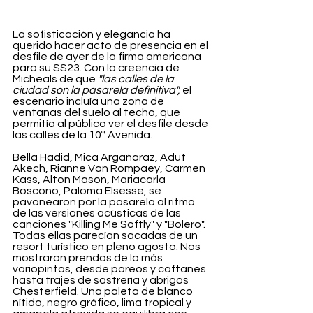
La sofisticación y elegancia ha 
querido hacer acto de presencia en el 
desfile de ayer de la firma americana 
para su SS23. Con la creencia de 
Micheals de que 
"las calles de la 
ciudad son la pasarela definitiva", 
el 
escenario incluía una zona de 
ventanas del suelo al techo, que 
permitía al público ver el desfile desde 
las calles de la 10ª Avenida.
Bella Hadid, Mica Argañaraz, Adut 
Akech, Rianne Van Rompaey, Carmen 
Kass, Alton Mason, Mariacarla 
Boscono, Paloma Elsesse, se 
pavonearon por la pasarela al ritmo 
de las versiones acústicas de las 
canciones "Killing Me Softly" y "Bolero". 
Todas ellas parecían sacadas de un 
resort turístico en pleno agosto. Nos 
mostraron prendas de lo más 
variopintas, desde pareos y caftanes 
hasta trajes de sastrería y abrigos 
Chesterfield. Una paleta de blanco 
nítido, negro gráfico, lima tropical y 