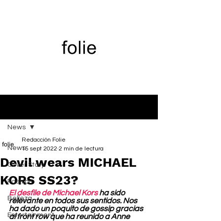
Entrada
News
Redacción Folie
News
15 sept 2022
2 min de lectura
Devil wears MICHAEL
Cover Story
KORS SS23?
Fashion
El desfile de Michael Kors
 ha sido 
Belleza
relevante en todos sus sentidos. Nos 
ha dado un poquito de gossip gracias 
Entertainment
al front row que ha reunido a Anne 