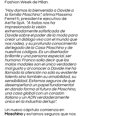
Fashion Week de Milan. 
"Hoy damos la bienvenida a Davide a 
la familia Moschino”,
 afirma Massimo 
Ferretti, presidente ejecutivo de 
Aeffe SpA. 
"A todos nos ha 
impresionado la visión 
extremadamente sofisticada de 
Davide sobre el poder de la moda para 
crear un diálogo vivo con el mundo que 
nos rodea, y su profundo conocimiento 
del legado de la Casa Moschino y de 
nuestros códigos. Es un diseñador 
brillante y una persona especial. ser 
humano: Franco solía decir que los 
malos modales son el único verdadero 
mal gusto y al conocer a Davide me ha 
llamado la atención no sólo su evidente 
talento sino también su amabilidad, su 
sensibilidad. Estamos seguros de que 
desempeñará un papel fundamental 
en dando forma al futuro de Moschino, 
una casa global con un corazón 
italiano y un ADN verdaderamente 
único en la industria del lujo".
Un nuevo cápitulo comienza en 
Moschino
 y estamos seguros que nos 