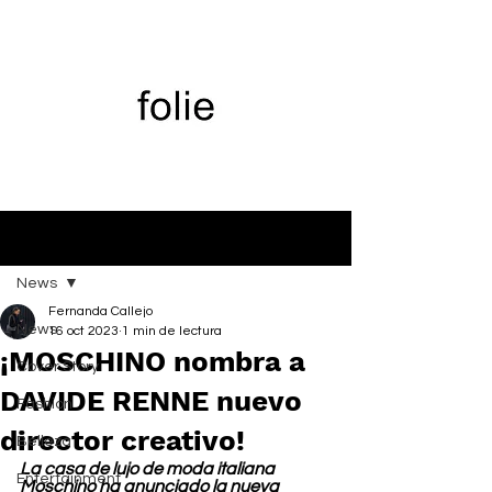
Entrada
News
Fernanda Callejo
News
16 oct 2023
1 min de lectura
¡MOSCHINO nombra a
Cover Story
DAVIDE RENNE nuevo
Fashion
director creativo!
Belleza
La casa de lujo de moda italiana 
Entertainment
Moschino ha anunciado la nueva 