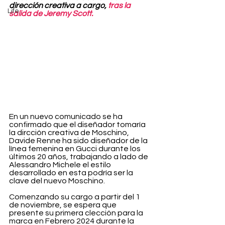
dirección creativa a cargo, 
tras la 
Life
salida de Jeremy Scott.
En un nuevo comunicado se ha 
confirmado que el diseñador tomaría 
la dircción creativa de Moschino, 
Davide Renne ha sido diseñador de la 
línea femenina en Gucci durante los 
últimos 20 años, trabajando a lado de 
Alessandro Michele el estilo 
desarrollado en esta podría ser la 
clave del nuevo Moschino. 
Comenzando su cargo a partir del 1 
de noviembre, se espera que 
presente su primera clección para la 
marca en Febrero 2024 durante la 