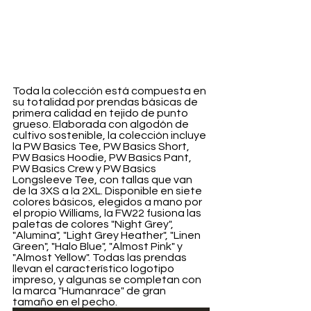
Toda la colección está compuesta en 
su totalidad por prendas básicas de 
primera calidad en tejido de punto 
grueso. Elaborada con algodón de 
cultivo sostenible, la colección incluye 
la PW Basics Tee, PW Basics Short, 
PW Basics Hoodie, PW Basics Pant, 
PW Basics Crew y PW Basics 
Longsleeve Tee, con tallas que van 
de la 3XS a la 2XL. Disponible en siete 
colores básicos, elegidos a mano por 
el propio Williams, la FW22 fusiona las 
paletas de colores "Night Grey", 
"Alumina", "Light Grey Heather", "Linen 
Green", "Halo Blue", "Almost Pink" y 
"Almost Yellow". Todas las prendas 
llevan el característico logotipo 
impreso, y algunas se completan con 
la marca "Humanrace" de gran 
tamaño en el pecho.