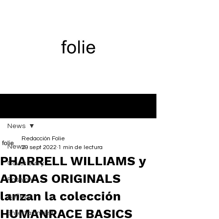
Entrada
News
Redacción Folie
News
29 sept 2022
1 min de lectura
PHARRELL WILLIAMS y
Cover Story
ADIDAS ORIGINALS
Fashion
lanzan la colección
Belleza
HUMANRACE BASICS
Entertainment