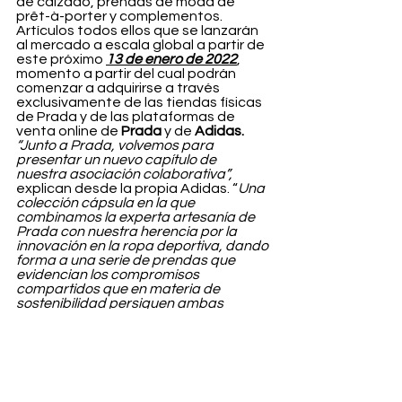
de calzado, prendas de moda de 
prêt-à-porter y complementos. 
Artículos todos ellos que se lanzarán 
al mercado a escala global a partir de 
este próximo 
13 de enero de 2022
, 
momento a partir del cual podrán 
comenzar a adquirirse a través 
exclusivamente de las tiendas físicas 
de Prada y de las plataformas de 
venta online de 
Prada 
y de 
Adidas. 
“Junto a Prada, volvemos para 
presentar un nuevo capítulo de 
nuestra asociación colaborativa”, 
explican desde la propia Adidas. “
Una 
colección cápsula en la que 
combinamos la experta artesanía de 
Prada con nuestra herencia por la 
innovación en la ropa deportiva, dando 
forma a una serie de prendas que 
evidencian los compromisos 
compartidos que en materia de 
sostenibilidad persiguen ambas 
marcas”,  
han puntualizado los 
responsables.
Fashion