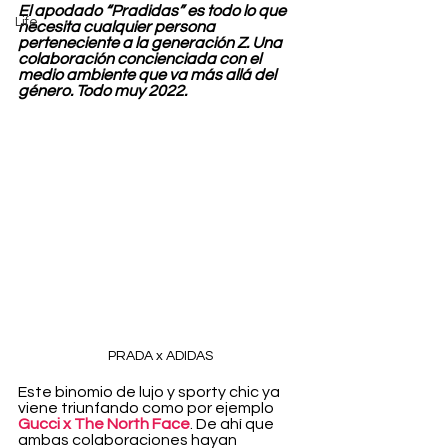
El apodado “Pradidas” es todo lo que 
Life
necesita cualquier persona 
perteneciente a la generación Z. Una 
colaboración concienciada con el 
medio ambiente que va más allá del 
género. Todo muy 2022.
PRADA x ADIDAS
Este binomio de lujo y sporty chic ya 
viene triunfando como por ejemplo 
Gucci x The North Face
. De ahí que 
ambas colaboraciones hayan 