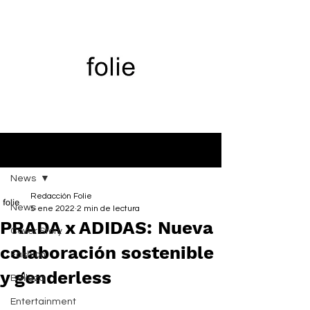
Entrada
News
Redacción Folie
News
5 ene 2022
2 min de lectura
PRADA x ADIDAS: Nueva
Cover Story
colaboración sostenible
Fashion
y genderless
Belleza
Entertainment