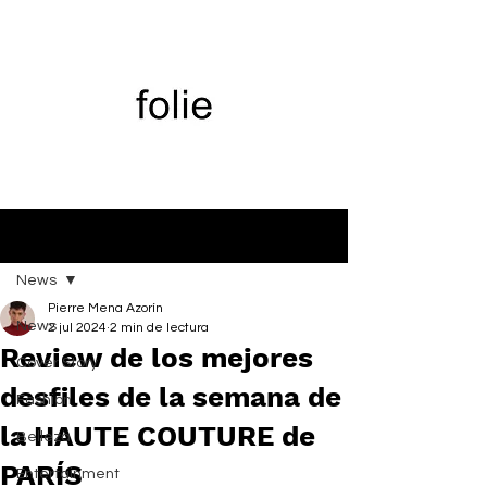
Entrada
News
Pierre Mena Azorín
News
2 jul 2024
2 min de lectura
Review de los mejores
Cover Story
desfiles de la semana de
Fashion
la HAUTE COUTURE de
Belleza
PARÍS
Entertainment