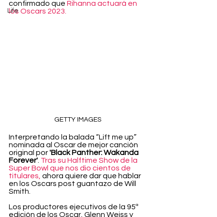
confirmado que 
Rihanna actuará en 
Life
los Oscars 2023.
GETTY IMAGES
Interpretando la balada “Lift me up” 
nominada al Oscar de mejor canción 
original por 
'Black Panther: Wakanda 
Forever'
. 
Tras su Halftime Show de la 
Super Bowl que nos dio cientos de 
titulares,
 ahora quiere dar que hablar 
en los Oscars post guantazo de Will 
Smith. 
Los productores ejecutivos de la 95ª 
edición de los Oscar, Glenn Weiss y 