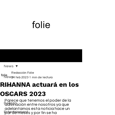
Entrada
News
Redacción Folie
News
24 feb 2023
1 min de lectura
RIHANNA actuará en los
Cover Story
OSCARS 2023
Fashion
Parece que tenemos el poder de la 
Belleza
adivinación entre nosotros ya que 
adelantamos esta noticia hace un 
Entertainment
par de meses y por fin se ha 