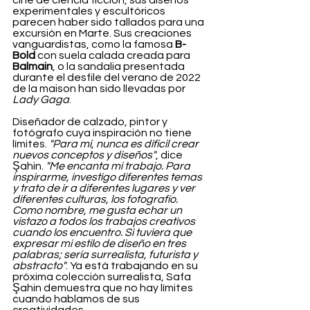
cine de ciencia ficción, sus diseños 
experimentales y escultóricos 
parecen haber sido tallados para una 
excursión en Marte. Sus creaciones 
vanguardistas, como la famosa 
B-
Bold
 con suela calada creada para 
Balmain
, o la sandalia presentada 
durante el desfile del verano de 2022 
de la maison han sido llevadas por 
Lady Gaga
.
Diseñador de calzado, pintor y 
fotógrafo cuya inspiración no tiene 
límites. 
"Para mí, nunca es difícil crear 
nuevos conceptos y diseños"
, dice 
Şahin. 
"Me encanta mi trabajo. Para 
inspirarme, investigo diferentes temas 
y trato de ir a diferentes lugares y ver 
diferentes culturas, los fotografío. 
Como nombre, me gusta echar un 
vistazo a todos los trabajos creativos 
cuando los encuentro. Si tuviera que 
expresar mi estilo de diseño en tres 
palabras; sería surrealista, futurista y 
abstracto"
. Ya está trabajando en su 
próxima colección surrealista, Safa 
Şahin demuestra que no hay límites 
cuando hablamos de sus 