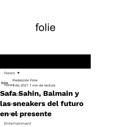
Entrada
News
Redacción Folie
News
1 dic 2021
1 min de lectura
Safa Sahin, Balmain y
Cover Story
las sneakers del futuro
Fashion
en el presente
Belleza
Entertainment