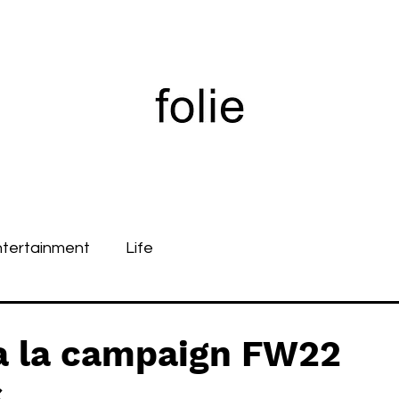
ntertainment
Life
a la campaign FW22
S