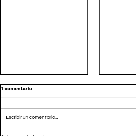
1 comentario
Escribir un comentario...
TOMMY HILFIGER x
FERGUS PU