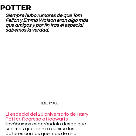
POTTER
Life
Siempre hubo rumores de que Tom 
Felton y Emma Watson eran algo más 
que amigos y por fin tras el especial 
sabemos la verdad.
HBO MAX
El especial del 20 aniversario de Harry 
Potter: Regreso a Hogwarts
llevábamos esperándolo desde que 
supimos que iban a reunirse los 
actores con los que más de uno 