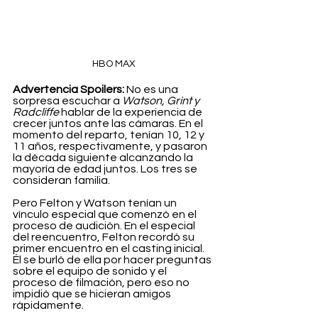
HBO MAX
Advertencia Spoilers:
 No es una 
sorpresa escuchar a 
Watson, Grint y 
Radcliffe
 hablar de la experiencia de 
crecer juntos ante las cámaras. En el 
momento del reparto, tenían 10, 12 y 
11 años, respectivamente, y pasaron 
la década siguiente alcanzando la 
mayoría de edad juntos. Los tres se 
consideran familia.
Pero Felton y Watson tenían un 
vínculo especial que comenzó en el 
proceso de audición. En el especial 
del reencuentro, Felton recordó su 
primer encuentro en el casting inicial. 
Él se burló de ella por hacer preguntas 
sobre el equipo de sonido y el 
proceso de filmación, pero eso no 
impidió que se hicieran amigos 
rápidamente.