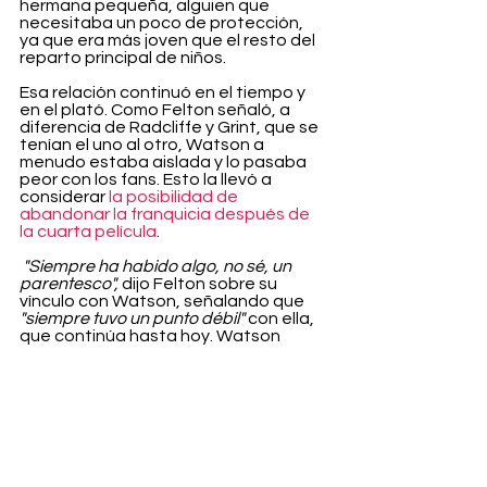
hermana pequeña, alguien que 
necesitaba un poco de protección, 
ya que era más joven que el resto del 
reparto principal de niños.
Esa relación continuó en el tiempo y 
en el plató. Como Felton señaló, a 
diferencia de Radcliffe y Grint, que se 
tenían el uno al otro, Watson a 
menudo estaba aislada y lo pasaba 
peor con los fans. Esto la llevó a 
considerar 
la posibilidad de 
abandonar la franquicia después de 
la cuarta película
.
 "Siempre ha habido algo, no sé, un 
parentesco",
 dijo Felton sobre su 
vínculo con Watson, señalando que 
"siempre tuvo un punto débil"
 con ella, 
que continúa hasta hoy. Watson 
compartió un sentimiento similar: 
"Creo que Tom era la persona con 
quien podía ser más vulnerable".
Pero hasta hace menos de un lustro 
los rumores sobre un a incipiente 
relación entre los dos no han parado 
de surgir. Pero Watson negó 