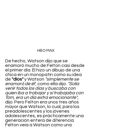
HBO MAX
De hecho, Watson dijo que se 
enamoró mucho de Felton casi desde 
el primer día. Él hizo un dibujo de una 
chica en un monopatín como su idea 
de 
"dios"
 y Watson 
"simplemente se 
enamoró de él
", como ella dijo. 
"Solía 
venir todos los días y buscaba con 
quien iba a trabajar y si trabajaba con 
Tom, era un día extra emocionante"
, 
dijo. Pero Felton era unos tres años 
mayor que Watson, lo cual, para los 
preadolescentes y los jóvenes 
adolescentes, es prácticamente una 
generación entera de diferencia. 
Felton veía a Watson como una 