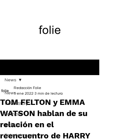
Entrada
News
Redacción Folie
News
1 ene 2022
3 min de lectura
TOM FELTON y EMMA
Cover Story
WATSON hablan de su
Fashion
relación en el
Belleza
reencuentro de HARRY
Entertainment