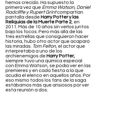
hemos crecido. Ha supuesto la 
primera vez que 
Emma Watson, Daniel 
Radcliffe y Rupert Grint 
compartían 
pantalla desde 
Harry Potter y las 
Reliquias de la Muerte Parte 2
, en 
2011. Más de 10 años sin verlos juntos 
bajo los focos. Pero más allá de las 
tres estrellas que consiguieron hacer 
historia, hubo otro actor que acaparó 
las miradas. 
Tom Felton
, el actor que 
interpretaba a uno de los 
archienemigos de 
Harry Potter,
siempre tuvo una química especial 
con Emma Watson, se podía ver en las 
premieres y en cada fiesta a la que 
acudía el elenco en aquellos años. Por 
eso mismo todos los fans de la saga 
estábamos más que ansiosos por ver 
esta reunión a dos.