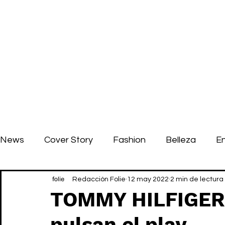
News
Cover Story
Fashion
Belleza
E
Redacción Folie
12 may 2022
2 min de lectura
TOMMY HILFIGE
pulsan el play