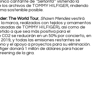
icónico cantante de
 “Señorita” 
 vistiendo la 
e los archivos de TOMMY HILFIGER, rindiendo 
ma sostenible posible. 
er: The World Tour
, 
Shawn Mendes
 vestirá 
 la marca, realizados con tejidos y ornamentos 
 pasadas de TOMMY HILFIGER), así como de 
tido a que sea más positiva para el 
e CO2 se reducirán en un 50% por concierto, en 
 2019, y todas las emisiones restantes se 
no y el apoyo a proyectos para su eliminación. 
iger donará 1 millón de dólares para hacer 
eening de la gira. 