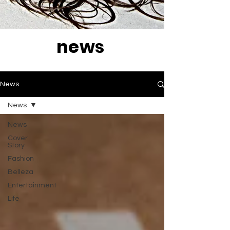
news
News
News
News
Cover
Story
Fashion
Belleza
Entertainment
Life