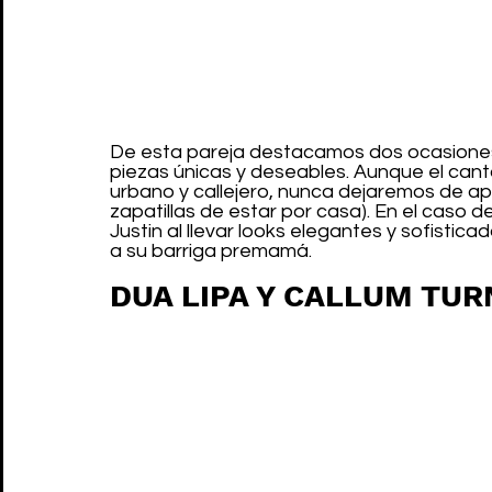
De esta pareja destacamos dos ocasiones
piezas únicas y deseables. Aunque el can
urbano y callejero, nunca dejaremos de apl
zapatillas de estar por casa). En el caso d
Justin al llevar looks elegantes y sofistica
a su barriga premamá.
DUA LIPA Y CALLUM TU