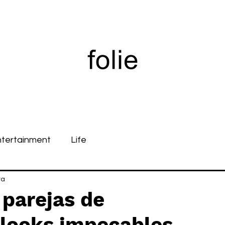
ntertainment
Life
ra
 parejas de
ooks impecables