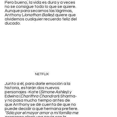
Pero bueno, la vida es dura y a veces 
no se consigue todo lo que se quiere. 
Aunque para secarnos las lágrimas, 
Anthony (
Jonathan Bailey
) quiere que 
olvidemos cualquier recuerdo feliz del 
ducado. 
NETFLIX
Junto a él, para darle emoción a la 
historia, estarán dos nuevos 
personajes -Kate (
Simone Ashley
) y 
Edwina (
Charithra Chandran
) Sharma- 
y no pasa mucho tiempo antes de 
que Anthony se dé cuenta de que no 
puede decidir a qué hermana prefiere. 
"Sólo por el mayor amor a mi familia me 