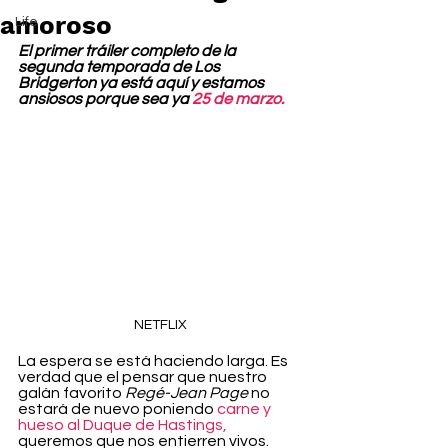
amoroso
Life
El primer tráiler completo de la 
segunda temporada de Los 
Bridgerton ya está aquí y estamos 
ansiosos porque sea ya 
25 de marzo.
NETFLIX
La espera se está haciendo larga. Es 
verdad que el pensar que nuestro 
galán favorito 
Regé-Jean Page
 no 
estará de nuevo poniendo 
carne y 
hueso al Duque de Hastings,
queremos que nos entierren vivos. 