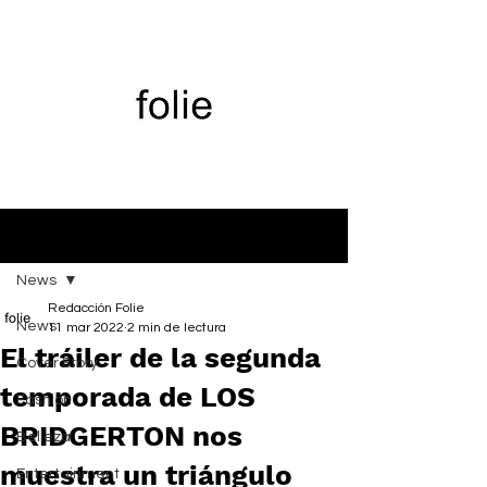
Entrada
News
Redacción Folie
News
11 mar 2022
2 min de lectura
El tráiler de la segunda
Cover Story
temporada de LOS
Fashion
BRIDGERTON nos
Belleza
muestra un triángulo
Entertainment