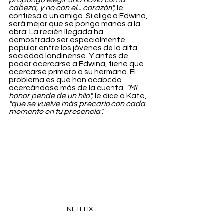
propongo elegir una novia con la 
cabeza, y no con el... corazón",
 le 
confiesa a un amigo. Si elige a Edwina, 
será mejor que se ponga manos a la 
obra: La recién llegada ha 
demostrado ser especialmente 
popular entre los jóvenes de la alta 
sociedad londinense. Y antes de 
poder acercarse a Edwina, tiene que 
acercarse primero a su hermana. El 
problema es que han acabado 
acercándose más de la cuenta. 
"Mi 
honor pende de un hilo",
 le dice a Kate, 
"que se vuelve más precario con cada 
momento en tu presencia".
NETFLIX