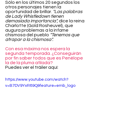
Sólo en los últimos 20 segundos los 
otros personajes tienen la 
oportunidad de brillar. 
"Las palabras 
de Lady Whistledown tienen 
demasiada importancia",
 dice la reina 
Charlotte (Gold Rosheuvel), que 
augura problemas a la infame 
chismosa del pueblo 
"Tenemos que 
atrapar a la chismosa".
Con esa máxima nos espera la 
segunda temporada. ¿Conseguirán 
por fin saber todos que es Penélope 
la de la pluma afilada?
Puedes ver el tráiler aquí:
https://www.youtube.com/watch?
v=B7DV9YxR89Q&feature=emb_logo