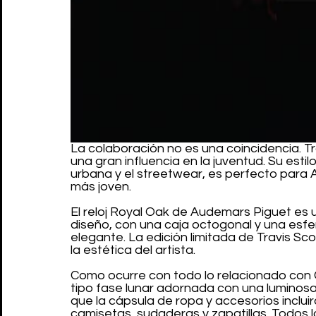
La colaboración no es una coincidencia. Tr
una gran influencia en la juventud. Su est
urbana y el streetwear, es perfecto para 
más joven.
El reloj Royal Oak de Audemars Piguet es u
diseño, con una caja octogonal y una esf
elegante. La edición limitada de Travis Sco
la estética del artista.
Como ocurre con todo lo relacionado con Ca
tipo fase lunar adornada con una luminosa 
que la cápsula de ropa y accesorios inclui
camisetas, sudaderas y zapatillas. Todos l