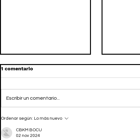
1 comentario
Escribir un comentario...
TRAVIS SCOTT nos
TRAVIS SC
Ordenar según:
Lo más nuevo
muestra UTOPIA x
estudiar a
GIVENCHY
CBKM BOCU
02 nov 2024