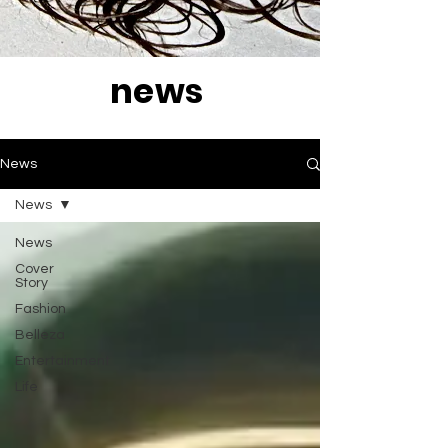
news
News
News
News
Cover
Story
Fashion
Belleza
Entertainment
Life