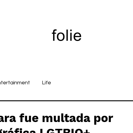
ntertainment
Life
ara fue multada por
gráfica LGTBIQ+