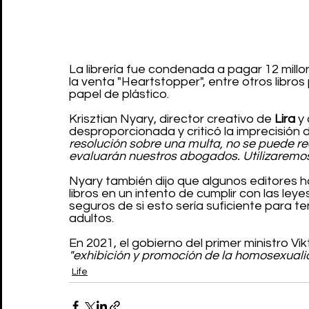
La librería fue condenada a pagar 12 millon
la venta "Heartstopper", entre otros libro
papel de plástico.
Krisztian Nyary, director creativo de
 Lira
 y
desproporcionada y criticó la imprecisión de
resolución sobre una multa, no se puede rec
evaluarán nuestros abogados. Utilizaremos
Nyary también dijo que algunos editores 
libros en un intento de cumplir con las l
seguros de si esto sería suficiente para ten
adultos.
En 2021, el gobierno del primer ministro Vi
"exhibición y promoción de la homosexual
Life