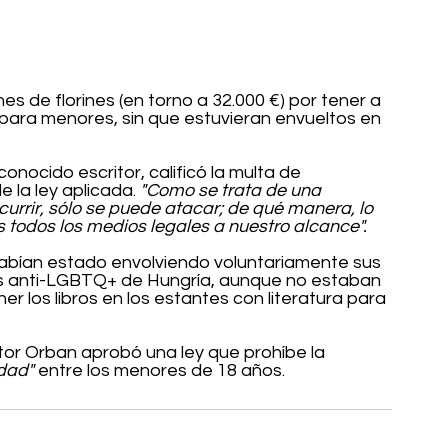
es de florines (en torno a 32.000 €) por tener a 
s para menores, sin que estuvieran envueltos en 
 conocido escritor, calificó la multa de 
 la ley aplicada. 
"Como se trata de una 
urrir, sólo se puede atacar; de qué manera, lo 
 todos los medios legales a nuestro alcance".
habían estado envolviendo voluntariamente sus 
eyes anti-LGBTQ+ de Hungría, aunque no estaban 
er los libros en los estantes con literatura para 
ktor Orban aprobó una ley que prohíbe la 
idad"
 entre los menores de 18 años.