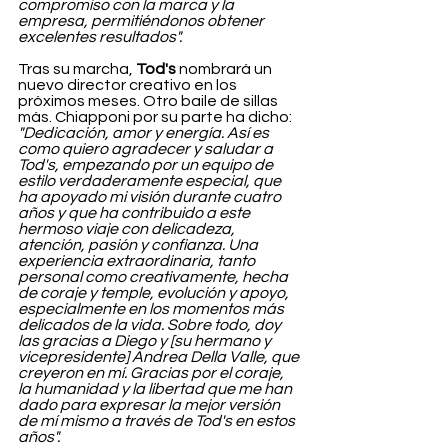
compromiso con la marca y la 
empresa, permitiéndonos obtener 
excelentes resultados".
Tras su marcha, 
Tod's
 nombrará un 
nuevo director creativo en los 
próximos meses. Otro baile de sillas 
más. Chiapponi por su parte ha dicho: 
"Dedicación, amor y energía. Así es 
como quiero agradecer y saludar a 
Tod's, empezando por un equipo de 
estilo verdaderamente especial, que 
ha apoyado mi visión durante cuatro 
años y que ha contribuido a este 
hermoso viaje con delicadeza, 
atención, pasión y confianza. Una 
experiencia extraordinaria, tanto 
personal como creativamente, hecha 
de coraje y temple, evolución y apoyo, 
especialmente en los momentos más 
delicados de la vida. Sobre todo, doy 
las gracias a Diego y [su hermano y 
vicepresidente] Andrea Della Valle, que 
creyeron en mí. Gracias por el coraje, 
la humanidad y la libertad que me han 
dado para expresar la mejor versión 
de mí mismo a través de Tod's en estos 
años".