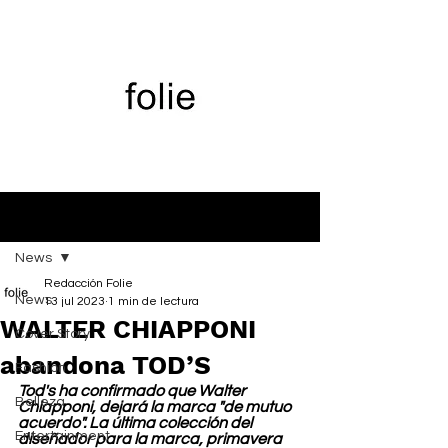
Entrada
News
Redacción Folie
News
13 jul 2023
1 min de lectura
WALTER CHIAPPONI
Cover Story
abandona TOD’S
Fashion
Tod's ha confirmado que Walter 
Belleza
Chiapponi, dejará la marca "de mutuo 
acuerdo". La última colección del 
Entertainment
diseñador para la marca, primavera 