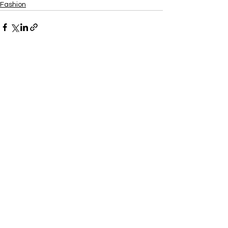
Fashion
Ver todo
Entradas recientes