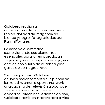
Goldberg irradia su 
carisma característico en una serie 
recién lanzada de imágenes en 
blanco y negro, fotografiadas por 
Rahim Fortune. 
La serie ve al estimado 
ícono vistiendo sus elementos 
esenciales para la temporada: un 
traje a rayas, un abrigo en espiga, una 
camisa con cuello de bufanda y las 
gafas de sol negras 75001. 
Siempre pionera, Goldberg 
anunció recientemente sus planes de 
lanzar All Women's Sports Network, 
una cadena de televisión global que 
transmitirá exclusivamente 
deportes femeninos. Además de eso, 
Goldberg también interpretará a Miss 
Hannigan en el musical Annie, que se 