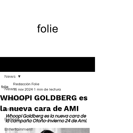
Entrada
News
Redacción Folie
News
15 nov 2024
1 min de lectura
WHOOPI GOLDBERG es
Cover Story
la nueva cara de AMI
Fashion
Whoopi Goldberg es la nueva cara de 
Belleza
la campaña Otoño-invierno 24 de Ami.
Entertainment