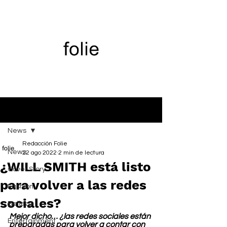
Entrada
News
Redacción Folie
News
22 ago 2022
2 min de lectura
¿WILL SMITH está listo
Cover Story
para volver a las redes
Fashion
sociales?
Belleza
Mejor dicho… ¿las redes sociales están 
Entertainment
preparadas para volver a contar con 