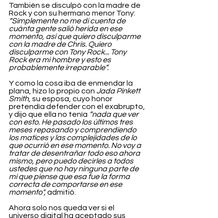
También se disculpó con la madre de 
Rock y con su hermano menor Tony: 
“Simplemente no me di cuenta de 
cuánta gente salió herida en ese 
momento, así que quiero disculparme 
con la madre de Chris. Quiero 
disculparme con Tony Rock... Tony 
Rock era mi hombre y esto es 
probablemente irreparable”.
Y como la cosa iba de enmendar la 
plana, hizo lo propio con 
Jada Pinkett 
Smith
, su esposa, cuyo honor 
pretendía defender con el exabrupto, 
y dijo que ella no tenía 
“nada que ver 
con esto. He pasado los últimos tres 
meses repasando y comprendiendo 
los matices y las complejidades de lo 
que ocurrió en ese momento. No voy a 
tratar de desentrañar todo eso ahora 
mismo, pero puedo decirles a todos 
ustedes que no hay ninguna parte de 
mí que piense que esa fue la forma 
correcta de comportarse en ese 
momento",
 admitió.
Ahora solo nos queda ver si el 
universo digital ha aceptado sus 