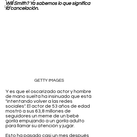
Will Smith? Ya sabemos lo que significa 
Life
la cancelación.
GETTY IMAGES
Y es que el oscarizado actor y hombre 
de mano suelta ha insinuado que está 
"intentando volver a las redes 
sociales". El actor de 53 años de edad 
mostró a sus 63,8 millones de 
seguidores un meme de un bebé 
gorila empujando a un gorila adulto 
para llamar su atención y jugar.
Esto ha pasado casi un mes después 