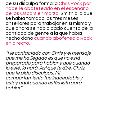
de su disculpa formal a 
Chris Rock por 
haberle abofeteado en el escenario 
de los Oscars en marzo
. Smith dijo que 
se había tomado los tres meses 
anteriores para trabajar en sí mismo y 
que ahora se había dado cuenta de la 
cantidad de gente a la que había 
hecho daño 
cuando abofeteó a Rock 
en directo.
“He contactado con Chris y el mensaje 
que me ha llegado es que no está 
preparado para hablar y que cuando 
lo esté, lo hará. Así que te diré, Chris, 
que te pido disculpas. Mi 
comportamiento fue inaceptable y 
estoy aquí cuando estés listo para 
hablar".