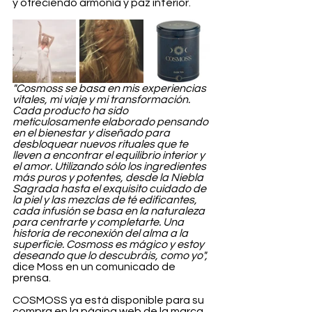
y ofreciendo armonía y paz interior.
"Cosmoss se basa en mis experiencias 
vitales, mi viaje y mi transformación. 
Cada producto ha sido 
meticulosamente elaborado pensando 
en el bienestar y diseñado para 
desbloquear nuevos rituales que te 
lleven a encontrar el equilibrio interior y 
el amor. Utilizando sólo los ingredientes 
más puros y potentes, desde la Niebla 
Sagrada hasta el exquisito cuidado de 
la piel y las mezclas de té edificantes, 
cada infusión se basa en la naturaleza 
para centrarte y completarte. Una 
historia de reconexión del alma a la 
superficie. Cosmoss es mágico y estoy 
deseando que lo descubráis, como yo",
dice Moss en un comunicado de 
prensa.
COSMOSS ya está disponible para su 
compra en la página web de la marca 