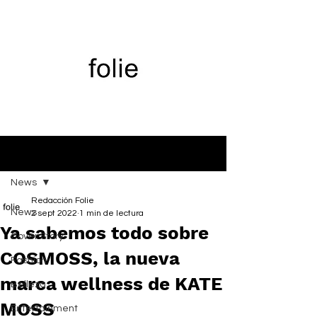
Entrada
News
Redacción Folie
News
2 sept 2022
1 min de lectura
Ya sabemos todo sobre
Cover Story
COSMOSS, la nueva
Fashion
marca wellness de KATE
Belleza
MOSS
Entertainment