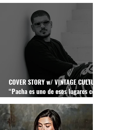
todo el tiempo y tratar de no
compararme con los demás es
complicado”
COVER STORY w/ VINTAGE CULTURE:
“Pacha es uno de esos lugares con
los que sueñas mucho antes incluso
de subirte a un avión rumbo a
Ibiza”