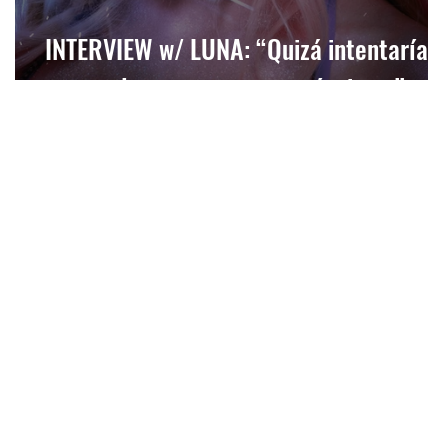
a
INTERVIEW w/ LUNA: “Quizá intentaría n
volver a negarme a mí misma”