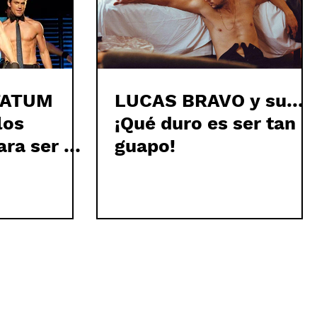
TATUM
LUCAS BRAVO y su…
los
¡Qué duro es ser tan
ara ser un
guapo!