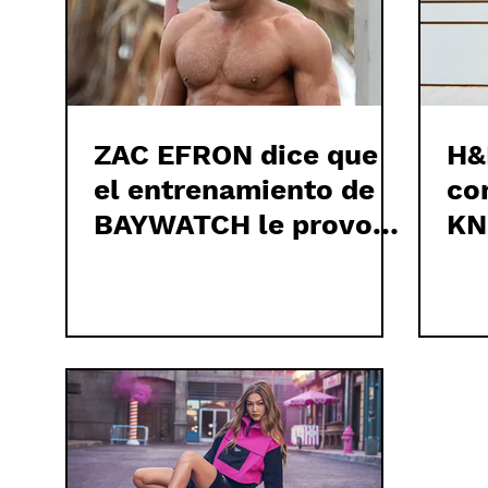
ZAC EFRON dice que
H&
el entrenamiento de
co
BAYWATCH le provocó
KN
insomnio y una
FO
depresión
la