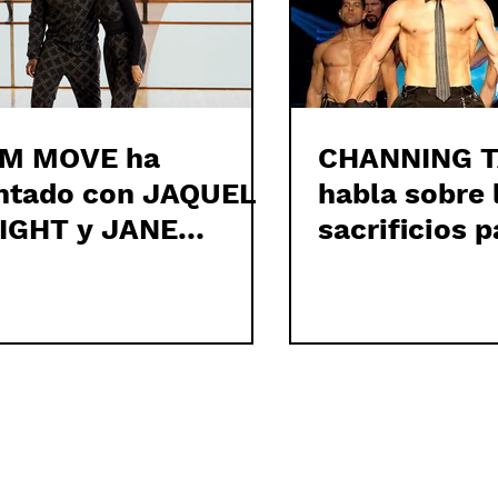
M MOVE ha
CHANNING 
ntado con JAQUEL
habla sobre 
IGHT y JANE
sacrificios p
NDA para su
MAGIC MIKE
nzamiento