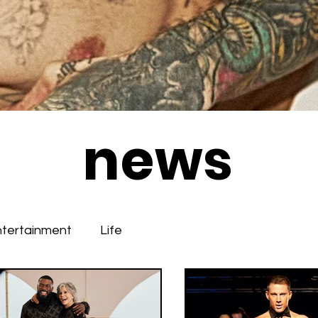
news
ntertainment
Life