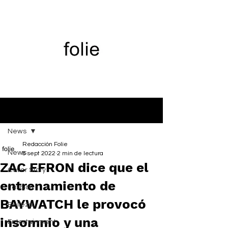
Entrada
News
Redacción Folie
News
8 sept 2022
2 min de lectura
ZAC EFRON dice que el
Cover Story
entrenamiento de
Fashion
BAYWATCH le provocó
Belleza
insomnio y una
Entertainment