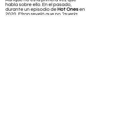
habla sobre ello. En el pasado, 
durante un episodio de 
Hot Ones
 en 
2020, Efron reveló que no 
"quería 
volver a estar en tan buena forma"
.
"Realmente, es como, fue muy duro. 
Trabajas sin margen de maniobra. 
Tienes agua bajo la piel y te preocupas 
por convertir tu six-pack en un four-
pack",
 dijo al presentador Sean Evans. 
"Es una estupidez. No es real. Estoy 
contento de que haya funcionado y de 
que me haya servido para superarlo. 
Puede que lo vuelva a hacer si fuera 
algo que valiera la pena, pero 
esperaría a que llegara a eso. Me puse 
muy grande y cachas para esa 
película, pero no quiero que la gente 
piense que esa es la mejor manera de 
estar”.
Entertainment