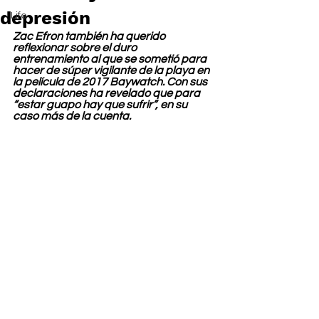
depresión
Life
Zac Efron también ha querido 
reflexionar sobre el duro 
entrenamiento al que se sometió para 
hacer de súper vigilante de la playa en 
la película de 2017 Baywatch. Con sus 
declaraciones ha revelado que para 
“estar guapo hay que sufrir”, en su 
caso más de la cuenta.