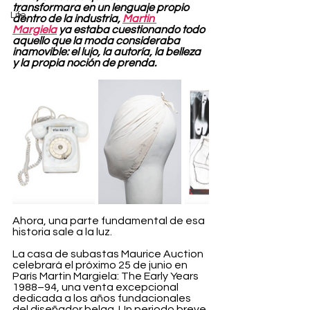
transformara en un lenguaje propio 
Life
dentro de la industria, 
Martin 
Margiela
 ya estaba cuestionando todo 
aquello que la moda consideraba 
inamovible: el lujo, la autoría, la belleza 
y la propia noción de prenda.
Ahora, una parte fundamental de esa 
historia sale a la luz.
La casa de subastas Maurice Auction 
celebrará el próximo 25 de junio en 
París Martin Margiela: The Early Years 
1988–94, una venta excepcional 
dedicada a los años fundacionales 
del diseñador belga. Un periodo breve 