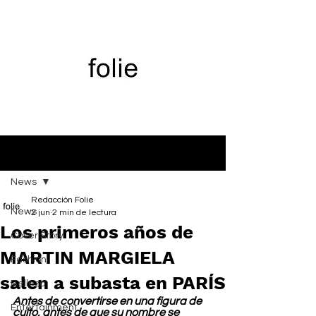
Entrada
News
Redacción Folie
News
2 jun
2 min de lectura
Los primeros años de
Cover Story
MARTIN MARGIELA
Fashion
salen a subasta en PARÍS
Belleza
Antes de convertirse en una figura de 
Entertainment
culto, antes de que su nombre se 