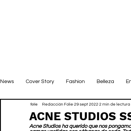
News
Cover Story
Fashion
Belleza
E
Redacción Folie
29 sept 2022
2 min de lectura
ACNE STUDIOS SS2
Acne Studios ha querido que nos pongamos