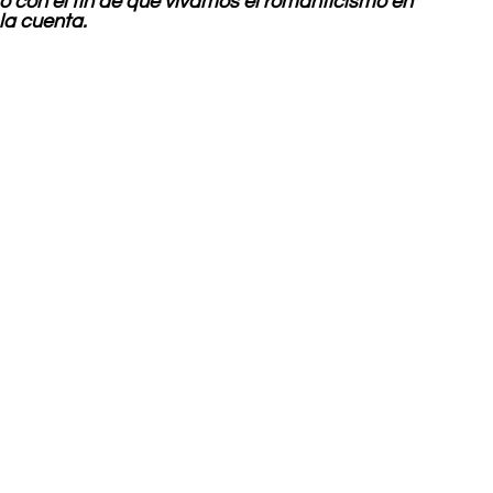
con el fin de que vivamos el romanticismo en 
la cuenta.