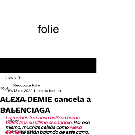
Entrada
News
Redacción Folie
News
15 dic 2022
1 min de lectura
ALEXA DEMIE cancela a
Cover Story
BALENCIAGA
Fashion
La maison francesa está en horas 
Belleza
bajas tras su último escándalo
. Por eso 
mismo, muchas celebs como 
Alexa 
Entertainment
Demie
 se están bajando de este carro. 