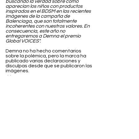
buscando la verdad sobre cómo 
aparecían los niños con productos 
inspirados en el BDSM en las recientes 
imágenes de la campaña de 
Balenciaga, que son totalmente 
incoherentes con nuestros valores. En 
consecuencia, este año no 
entregaremos a Demna el premio 
Global VOICES".
Demna no ha hecho comentarios 
sobre la polémica, pero la marca ha 
publicado varias declaraciones y 
disculpas desde que se publicaron las 
imágenes.
Fashion
Ver todo
Entradas recientes