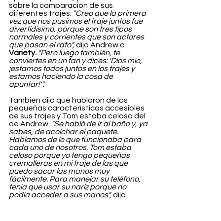
sobre la comparación de sus 
diferentes trajes. 
"Creo que la primera 
vez que nos pusimos el traje juntos fue 
divertidísimo, porque son tres tipos 
normales y corrientes que son actores 
que pasan el rato", 
dijo Andrew a
Variety.
 "Pero luego también, te 
conviertes en un fan y dices: 'Dios mío, 
¡estamos todos juntos en los trajes y 
estamos haciendo la cosa de 
apuntar!'".
También dijo que hablaron de las 
pequeñas características accesibles 
de sus trajes y Tom estaba celoso del 
de Andrew. 
"Se habló de ir al baño y, ya 
sabes, de acolchar el paquete. 
Hablamos de lo que funcionaba para 
cada uno de nosotros. Tom estaba 
celoso porque yo tengo pequeñas 
cremalleras en mi traje de las que 
puedo sacar las manos muy 
fácilmente. Para manejar su teléfono, 
tenía que usar su nariz porque no 
podía acceder a sus manos",
 dijo.