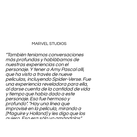
MARVEL STUDIOS
"También teníamos conversaciones 
más profundas y hablábamos de 
nuestras experiencias con el 
personaje. Y tener a Amy Pascal allí, 
que ha visto a través de nueve 
películas, incluyendo Spider-Verse. Fue 
una experiencia reveladora para ella, 
al darse cuenta de la cantidad de vida 
y tiempo que había dado a este 
personaje. Eso fue hermoso y 
profundo". "Hay una línea que 
improvisé en la película, mirando a 
[Maguire y Holland] y les digo que los 
quiero. Eso era sólo yo amándolos", 
añadió Andrew.
¿Podremos ver 
imágenes tan tiernas del superhéroe 
próximamente? OJALÁ.         