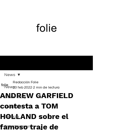
Entrada
News
Redacción Folie
News
23 feb 2022
2 min de lectura
ANDREW GARFIELD
Cover Story
contesta a TOM
Fashion
HOLLAND sobre el
Belleza
famoso traje de
Entertainment