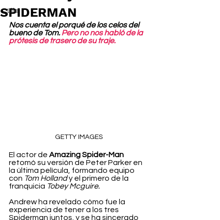
SPIDERMAN
Life
Nos cuenta el porqué de los celos del 
bueno de Tom. 
Pero no nos habló de la 
prótesis de trasero de su traje.
GETTY IMAGES
El actor de 
Amazing Spider-Man
retomó su versión de Peter Parker en 
la última película, formando equipo 
con 
Tom Holland
 y el primero de la 
franquicia 
Tobey Mcguire.
Andrew ha revelado cómo fue la 
experiencia de tener a los tres 
Spiderman juntos, y se ha sincerado 