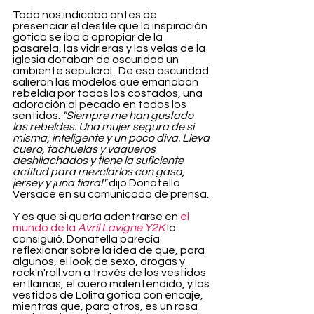
Todo nos indicaba antes de 
presenciar el desfile que la inspiración 
gótica se iba a apropiar de la 
pasarela, las vidrieras y las velas de la 
iglesia dotaban de oscuridad un 
ambiente sepulcral.  De esa oscuridad 
salieron las modelos que emanaban 
rebeldía por todos los costados, una 
adoración al pecado en todos los 
sentidos. 
"Siempre me han gustado 
las rebeldes. Una mujer segura de sí 
misma, inteligente y un poco diva. Lleva 
cuero, tachuelas y vaqueros 
deshilachados y tiene la suficiente 
actitud para mezclarlos con gasa, 
jersey y ¡una tiara!"
 dijo Donatella 
Versace en su comunicado de prensa.
Y es que si quería adentrarse en
 el 
mundo de la 
Avril Lavigne
Y2K
 lo 
consiguió. Donatella parecía 
reflexionar sobre la idea de que, para 
algunos, el look de sexo, drogas y 
rock'n'roll van a través de los vestidos 
en llamas, el cuero malentendido, y los 
vestidos de Lolita gótica con encaje, 
mientras que, para otros, es un rosa 