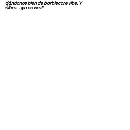
dándonos bien de barbiecore vibe. Y 
Life
claro… ¡ya es viral!