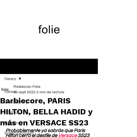
Entrada
News
Redacción Folie
News
26 sept 2022
2 min de lectura
Barbiecore, PARIS
Cover Story
HILTON, BELLA HADID y
Fashion
más en VERSACE SS23
Belleza
Probablemente ya sabrás que Paris 
Entertainment
Hilton cerró el desfile de 
Versace
 SS23 