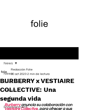
Entrada
News
Redacción Folie
News
30 oct 2023
2 min de lectura
BURBERRY x VESTIAIRE
Cover Story
COLLECTIVE: Una
Fashion
segunda vida
Belleza
Burberry
 anuncia su colaboración con 
Entertainment
Vestiaire Collective
, para ofrecer a sus 