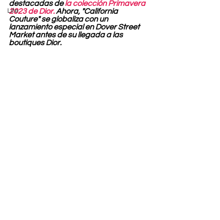
destacadas de
 la colección Primavera 
Life
2023 de Dior.
 Ahora, "California 
Couture" se globaliza con un 
lanzamiento especial en Dover Street 
Market antes de su llegada a las 
boutiques Dior.