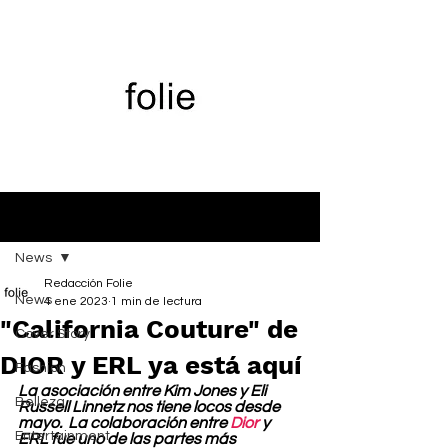
Entrada
News
Redacción Folie
News
4 ene 2023
1 min de lectura
"California Couture" de
Cover Story
DIOR y ERL ya está aquí
Fashion
La asociación entre Kim Jones y Eli 
Belleza
Russell Linnetz nos tiene locos desde 
mayo.  La colaboración entre 
Dior
 y 
Entertainment
ERL fue uno de las partes más 