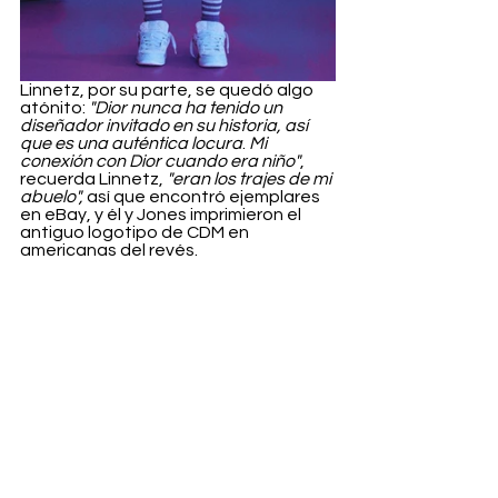
Linnetz, por su parte, se quedó algo 
atónito: 
"Dior nunca ha tenido un 
diseñador invitado en su historia, así 
que es una auténtica locura
. 
Mi 
conexión con Dior cuando era niño"
, 
recuerda Linnetz, 
"eran los trajes de mi 
abuelo", 
así que encontró ejemplares 
en eBay, y él y Jones imprimieron el 
antiguo logotipo de CDM en 
americanas del revés.
Linnetz también quería averiguar 
cómo encajarían los personajes 
californianos que inspiran a 
ERL
 en el 
mundo de lujo de 
Dior.
 Y lo han 
conseguido a la perfección.
Los interesados pueden esperar que 
las propuestas de 
Dior y ERL 
"California Couture"
 lleguen a Dover 
Street Market el 5 de enero.
Fashion