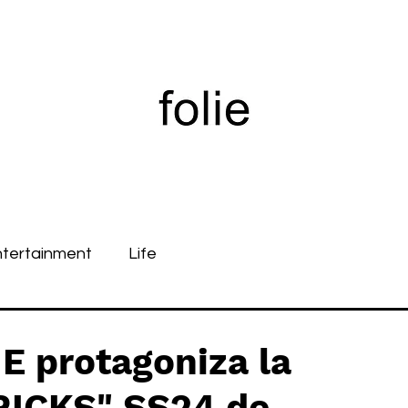
ntertainment
Life
 protagoniza la
ICKS" SS24 de