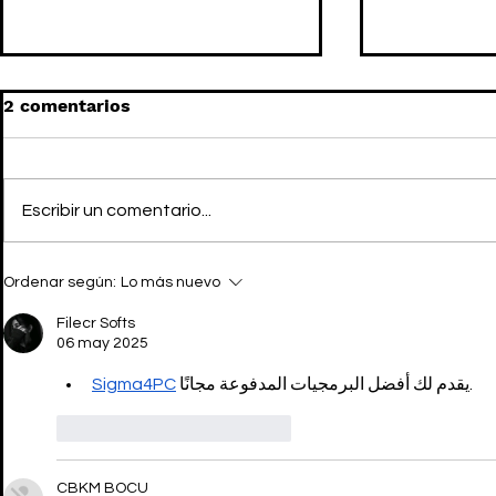
2 comentarios
Escribir un comentario...
CARA DELEVINGNE habla
CARA DELE
Ordenar según:
Lo más nuevo
sobre la sobriedad
activista 
campaign j
Filecr Softs
VATTENFA
06 may 2025
Sigma4PC
 يقدم لك أفضل البرمجيات المدفوعة مجانًا.
Me gusta
Reaccionar
CBKM BOCU